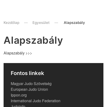
Kezdőlap
Egyesület
Alapszabály
Alapszabály
Alapszabály >>>
Fontos linkek
Magyar Judo Szövetség
European Judo Union
Ippon.org
International Judo Federation
Judoinfo