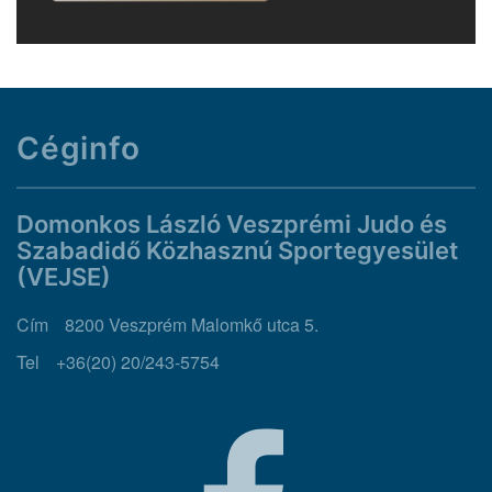
Céginfo
Domonkos László Veszprémi Judo és
Szabadidő Közhasznú Sportegyesület
(VEJSE)
Cím
8200 Veszprém Malomkő utca 5.
Tel
+36(20) 20/243-5754