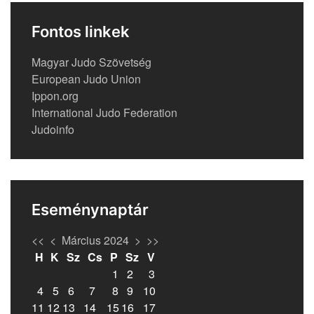
Fontos linkek
Magyar Judo Szövetség
European Judo Union
Ippon.org
International Judo Federation
Judoinfo
Eseménynaptár
<<
<
Március 2024
>
>>
H
K
Sz
Cs
P
Sz
V
1
2
3
4
5
6
7
8
9
10
11
12
13
14
15
16
17