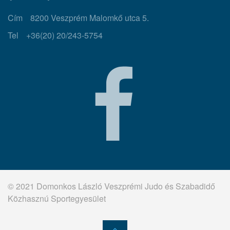
Cím
8200 Veszprém Malomkő utca 5.
Tel
+36(20) 20/243-5754
© 2021 Domonkos László Veszprémi Judo és Szabadidő
Közhasznú Sportegyesület