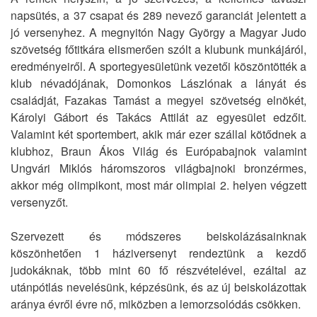
napsütés, a 37 csapat és 289 nevező garanciát jelentett a
jó versenyhez. A megnyitón Nagy György a Magyar Judo
szövetség főtitkára elismerően szólt a klubunk munkájáról,
eredményeiről. A sportegyesületünk vezetői köszöntötték a
klub névadójának, Domonkos Lászlónak a lányát és
családját, Fazakas Tamást a megyei szövetség elnökét,
Károlyi Gábort és Takács Attilát az egyesület edzőit.
Valamint két sportembert, akik már ezer szállal kötődnek a
klubhoz, Braun Ákos Világ és Európabajnok valamint
Ungvári Miklós háromszoros világbajnoki bronzérmes,
akkor még olimpikont, most már olimpiai 2. helyen végzett
versenyzőt.
Szervezett és módszeres beiskolázásainknak
köszönhetően 1 háziversenyt rendeztünk a kezdő
judokáknak, több mint 60 fő részvételével, ezáltal az
utánpótlás nevelésünk, képzésünk, és az új beiskolázottak
aránya évről évre nő, miközben a lemorzsolódás csökken.