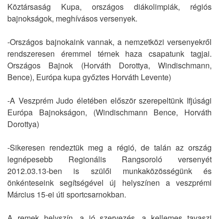
Köztársaság Kupa, országos diákolimpiák, régiós
bajnokságok, meghívásos versenyek.
-Országos bajnokaink vannak, a nemzetközi versenyekről
rendszeresen éremmel térnek haza csapatunk tagjai.
Országos Bajnok (Horváth Dorottya, Windischmann,
Bence), Európa kupa győztes Horváth Levente)
-A Veszprém Judo életében először szerepeltünk Ifjúsági
Európa Bajnokságon, (Windischmann Bence, Horváth
Dorottya)
-Sikeresen rendeztük meg a régió, de talán az ország
legnépesebb Regionális Rangsoroló versenyét
2012.03.13-ben is szülői munkaközösségünk és
önkénteseink segítségével új helyszínen a veszprémi
Március 15-ei úti sportcsarnokban.
A remek helyszín, a jó szervezés, a kellemes tavaszi