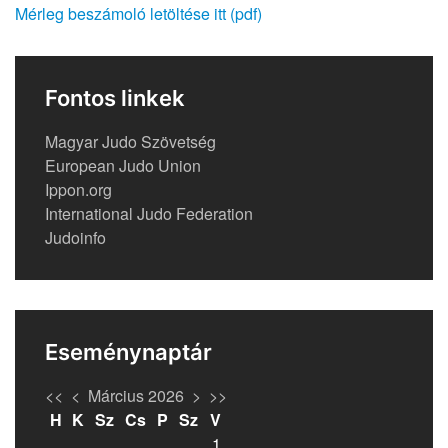
Mérleg beszámoló letöltése itt (pdf)
Fontos linkek
Magyar Judo Szövetség
European Judo Union
Ippon.org
International Judo Federation
Judoinfo
Eseménynaptár
<<
<
Március 2026
>
>>
H
K
Sz
Cs
P
Sz
V
1