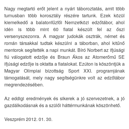
Nagy megtartó erőt jelent a nyári táboroztatás, amit több
turnusban több korosztály részére tartunk. Ezek közül
kiemelkedő a balatonfűzfői Nemzetközi edzőtábor, ahol
idén is több mint 60 fiatal készült fel az őszi
versenyszezonra. A magyar judokák osztrák, német és
román társakkal tudtak készülni a táborban, ahol kitűnő
mentorok segítették a napi munkát. Bíró Norbert az ifjúsági
fiú válogatott edzője és Braun Ákos az Atomerőmű SE
ifjúsági edzője is oktatta a fiatalokat. Ezúton is köszöntjük a
Magyar Olimpiai bizottság Sport XXI. programjának
támogatását, mely nagy segítségünkre volt az edzőtábor
megrendezésében.
Az eddigi eredmények és sikerek a jó szervezetnek, a jó
gazdálkodásnak és a szülői háttérmunkának köszönhető.
Veszprém 2012. 01. 30.