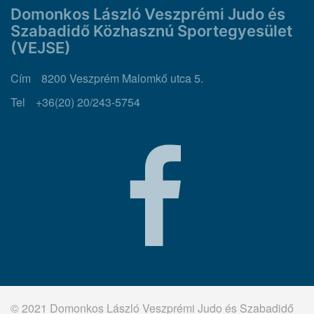
Domonkos László Veszprémi Judo és
Szabadidő Közhasznú Sportegyesület
(VEJSE)
Cím
8200 Veszprém Malomkő utca 5.
Tel
+36(20) 20/243-5754
© 2021 Domonkos László Veszprémi Judo és Szabadidő