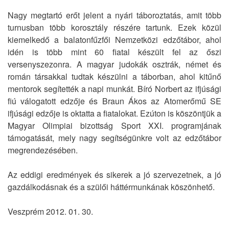
Nagy megtartó erőt jelent a nyári táboroztatás, amit több
turnusban több korosztály részére tartunk. Ezek közül
kiemelkedő a balatonfűzfői Nemzetközi edzőtábor, ahol
idén is több mint 60 fiatal készült fel az őszi
versenyszezonra. A magyar judokák osztrák, német és
román társakkal tudtak készülni a táborban, ahol kitűnő
mentorok segítették a napi munkát. Bíró Norbert az ifjúsági
fiú válogatott edzője és Braun Ákos az Atomerőmű SE
ifjúsági edzője is oktatta a fiatalokat. Ezúton is köszöntjük a
Magyar Olimpiai bizottság Sport XXI. programjának
támogatását, mely nagy segítségünkre volt az edzőtábor
megrendezésében.
Az eddigi eredmények és sikerek a jó szervezetnek, a jó
gazdálkodásnak és a szülői háttérmunkának köszönhető.
Veszprém 2012. 01. 30.