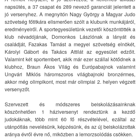
napsütés, a 37 csapat és 289 nevező garanciát jelentett a
jó versenyhez. A megnyitón Nagy György a Magyar Judo
szövetség főtitkára elismerően szólt a klubunk munkájáról,
eredményeiről. A sportegyesületünk vezetői köszöntötték a
klub névadójának, Domonkos Lászlónak a lányát és
családját, Fazakas Tamást a megyei szövetség elnökét,
Károlyi Gábort és Takács Attilát az egyesület edzőit.
Valamint két sportembert, akik már ezer szállal kötődnek a
klubhoz, Braun Ákos Világ és Európabajnok valamint
Ungvári Miklós háromszoros világbajnoki bronzérmes,
akkor még olimpikont, most már olimpiai 2. helyen végzett
versenyzőt.
Szervezett és módszeres beiskolázásainknak
köszönhetően 1 háziversenyt rendeztünk a kezdő
judokáknak, több mint 60 fő részvételével, ezáltal az
utánpótlás nevelésünk, képzésünk, és az új beiskolázottak
aránya évről évre nő, miközben a lemorzsolódás csökken.