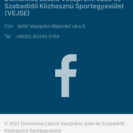
Szabadidő Közhasznú Sportegyesület
(VEJSE)
Cím
8200 Veszprém Malomkő utca 5.
Tel
+36(20) 20/243-5754
© 2021 Domonkos László Veszprémi Judo és Szabadidő
Közhasznú Sportegyesület