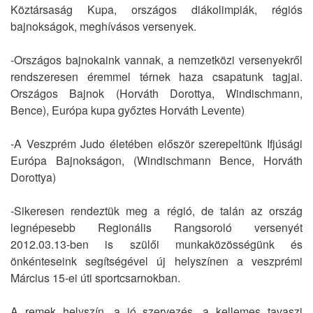
Köztársaság Kupa, országos diákolimpiák, régiós
bajnokságok, meghívásos versenyek.
-Országos bajnokaink vannak, a nemzetközi versenyekről
rendszeresen éremmel térnek haza csapatunk tagjai.
Országos Bajnok (Horváth Dorottya, Windischmann,
Bence), Európa kupa győztes Horváth Levente)
-A Veszprém Judo életében először szerepeltünk Ifjúsági
Európa Bajnokságon, (Windischmann Bence, Horváth
Dorottya)
-Sikeresen rendeztük meg a régió, de talán az ország
legnépesebb Regionális Rangsoroló versenyét
2012.03.13-ben is szülői munkaközösségünk és
önkénteseink segítségével új helyszínen a veszprémi
Március 15-ei úti sportcsarnokban.
A remek helyszín, a jó szervezés, a kellemes tavaszi