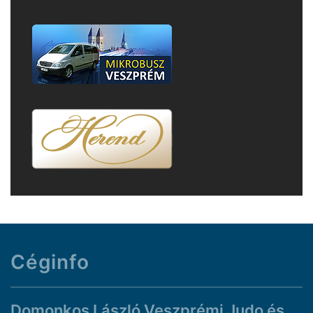
Céginfo
Domonkos László Veszprémi Judo és