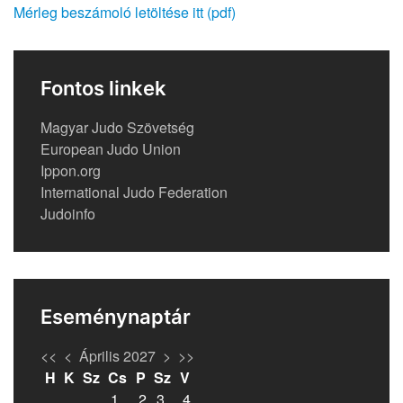
Mérleg beszámoló letöltése itt (pdf)
Fontos linkek
Magyar Judo Szövetség
European Judo Union
Ippon.org
International Judo Federation
Judoinfo
Eseménynaptár
<<
<
Április 2027
>
>>
H
K
Sz
Cs
P
Sz
V
1
2
3
4