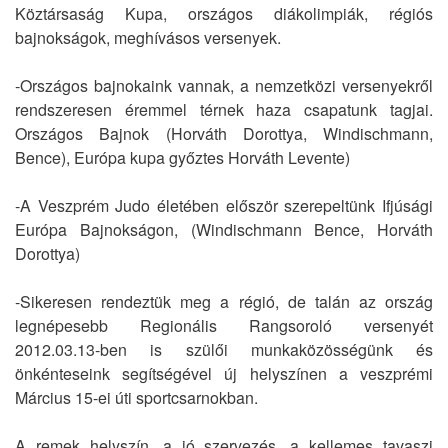
Köztársaság Kupa, országos diákolimpiák, régiós
bajnokságok, meghívásos versenyek.
-Országos bajnokaink vannak, a nemzetközi versenyekről
rendszeresen éremmel térnek haza csapatunk tagjai.
Országos Bajnok (Horváth Dorottya, Windischmann,
Bence), Európa kupa győztes Horváth Levente)
-A Veszprém Judo életében először szerepeltünk Ifjúsági
Európa Bajnokságon, (Windischmann Bence, Horváth
Dorottya)
-Sikeresen rendeztük meg a régió, de talán az ország
legnépesebb Regionális Rangsoroló versenyét
2012.03.13-ben is szülői munkaközösségünk és
önkénteseink segítségével új helyszínen a veszprémi
Március 15-ei úti sportcsarnokban.
A remek helyszín, a jó szervezés, a kellemes tavaszi