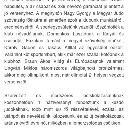
napsütés, a 37 csapat és 289 nevező garanciát jelentett a
jó versenyhez. A megnyitón Nagy György a Magyar Judo
szövetség főtitkára elismerően szólt a klubunk munkájáról,
eredményeiről. A sportegyesületünk vezetői köszöntötték a
klub névadójának, Domonkos Lászlónak a lányát és
családját, Fazakas Tamást a megyei szövetség elnökét,
Károlyi Gábort és Takács Attilát az egyesület edzőit.
Valamint két sportembert, akik már ezer szállal kötődnek a
klubhoz, Braun Ákos Világ és Európabajnok valamint
Ungvári Miklós háromszoros világbajnoki bronzérmes,
akkor még olimpikont, most már olimpiai 2. helyen végzett
versenyzőt.
Szervezett és módszeres beiskolázásainknak
köszönhetően 1 háziversenyt rendeztünk a kezdő
judokáknak, több mint 60 fő részvételével, ezáltal az
utánpótlás nevelésünk, képzésünk, és az új beiskolázottak
aránya évről évre nő, miközben a lemorzsolódás csökken.