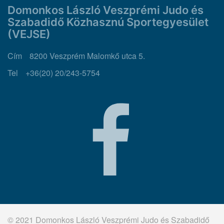
Domonkos László Veszprémi Judo és
Szabadidő Közhasznú Sportegyesület
(VEJSE)
Cím
8200 Veszprém Malomkő utca 5.
Tel
+36(20) 20/243-5754
© 2021 Domonkos László Veszprémi Judo és Szabadidő