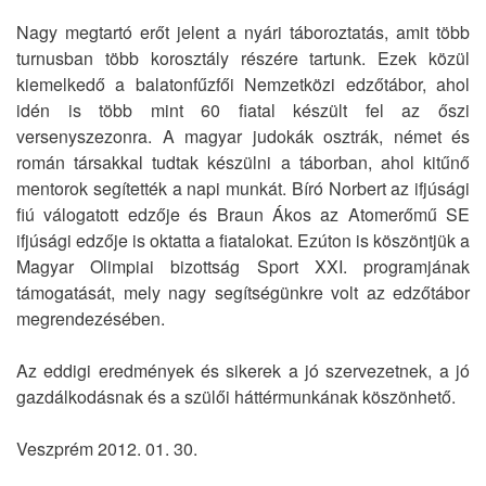
Nagy megtartó erőt jelent a nyári táboroztatás, amit több
turnusban több korosztály részére tartunk. Ezek közül
kiemelkedő a balatonfűzfői Nemzetközi edzőtábor, ahol
idén is több mint 60 fiatal készült fel az őszi
versenyszezonra. A magyar judokák osztrák, német és
román társakkal tudtak készülni a táborban, ahol kitűnő
mentorok segítették a napi munkát. Bíró Norbert az ifjúsági
fiú válogatott edzője és Braun Ákos az Atomerőmű SE
ifjúsági edzője is oktatta a fiatalokat. Ezúton is köszöntjük a
Magyar Olimpiai bizottság Sport XXI. programjának
támogatását, mely nagy segítségünkre volt az edzőtábor
megrendezésében.
Az eddigi eredmények és sikerek a jó szervezetnek, a jó
gazdálkodásnak és a szülői háttérmunkának köszönhető.
Veszprém 2012. 01. 30.