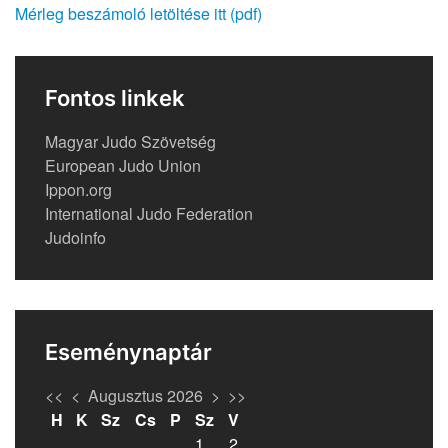
Mérleg beszámoló letöltése itt (pdf)
Fontos linkek
Magyar Judo Szövetség
European Judo Union
Ippon.org
International Judo Federation
Judoinfo
Eseménynaptár
<<
<
Augusztus 2026
>
>>
H
K
Sz
Cs
P
Sz
V
1
2