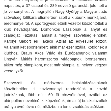
napsütés, a 37 csapat és 289 nevező garanciát jelentett a
jó versenyhez. A megnyitón Nagy György a Magyar Judo
szövetség főtitkára elismerően szólt a klubunk munkájáról,
eredményeiről. A sportegyesületünk vezetői köszöntötték a
klub névadójának, Domonkos Lászlónak a lányát és
családját, Fazakas Tamást a megyei szövetség elnökét,
Károlyi Gábort és Takács Attilát az egyesület edzőit.
Valamint két sportembert, akik már ezer szállal kötődnek a
klubhoz, Braun Ákos Világ és Európabajnok valamint
Ungvári Miklós háromszoros világbajnoki bronzérmes,
akkor még olimpikont, most már olimpiai 2. helyen végzett
versenyzőt.
Szervezett és módszeres beiskolázásainknak
köszönhetően 1 háziversenyt rendeztünk a kezdő
judokáknak, több mint 60 fő részvételével, ezáltal az
utánpótlás nevelésünk, képzésünk, és az új beiskolázottak
aránya évről évre nő, miközben a lemorzsolódás csökken.