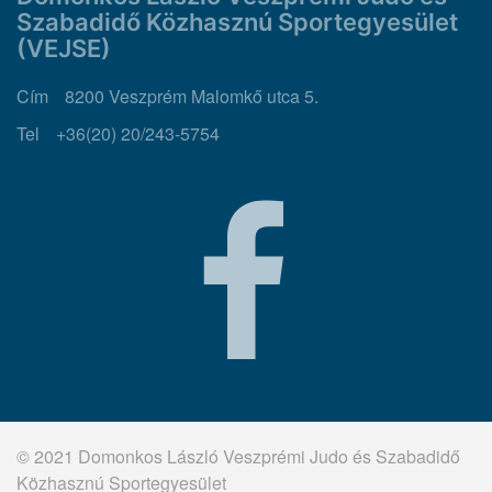
Szabadidő Közhasznú Sportegyesület
(VEJSE)
Cím
8200 Veszprém Malomkő utca 5.
Tel
+36(20) 20/243-5754
© 2021 Domonkos László Veszprémi Judo és Szabadidő
Közhasznú Sportegyesület