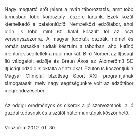
Nagy megtartó erőt jelent a nyári táboroztatás, amit több
turnusban több korosztály részére tartunk. Ezek közül
kiemelkedő a balatonfűzfői Nemzetközi edzőtábor, ahol
idén is több mint 60 fiatal készült fel az őszi
versenyszezonra. A magyar judokák osztrák, német és
román társakkal tudtak készülni a táborban, ahol kitűnő
mentorok segítették a napi munkát. Bíró Norbert az ifjúsági
fiú válogatott edzője és Braun Ákos az Atomerőmű SE
ifjúsági edzője is oktatta a fiatalokat. Ezúton is köszöntjük a
Magyar Olimpiai bizottság Sport XXI. programjának
támogatását, mely nagy segítségünkre volt az edzőtábor
megrendezésében.
Az eddigi eredmények és sikerek a jó szervezetnek, a jó
gazdálkodásnak és a szülői háttérmunkának köszönhető.
Veszprém 2012. 01. 30.