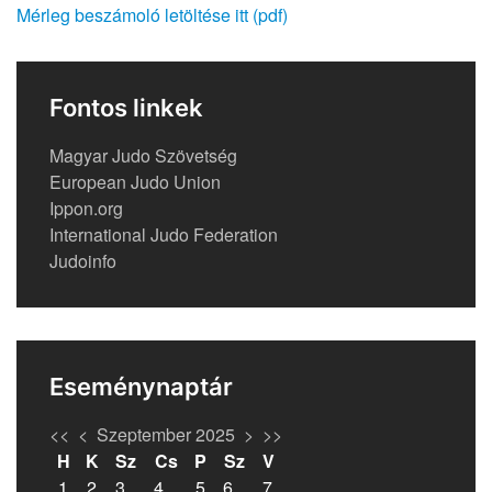
Mérleg beszámoló letöltése itt (pdf)
Fontos linkek
Magyar Judo Szövetség
European Judo Union
Ippon.org
International Judo Federation
Judoinfo
Eseménynaptár
<<
<
Szeptember 2025
>
>>
H
K
Sz
Cs
P
Sz
V
1
2
3
4
5
6
7