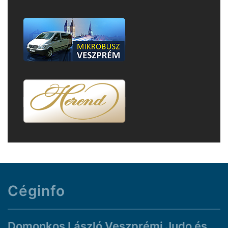
Céginfo
Domonkos László Veszprémi Judo és