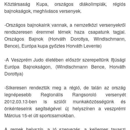
Köztársaság Kupa, országos diákolimpiák, régiós
bajnokságok, meghívásos versenyek.
-Országos bajnokaink vannak, a nemzetközi versenyekről
rendszeresen éremmel térnek haza csapatunk tagjai.
Országos Bajnok (Horváth Dorottya, Windischmann,
Bence), Európa kupa győztes Horváth Levente)
-A Veszprém Judo életében először szerepeltünk Ifjúsági
Európa Bajnokságon, (Windischmann Bence, Horváth
Dorottya)
-Sikeresen rendeztük meg a régió, de talán az ország
legnépesebb Regionális Rangsoroló versenyét
2012.03.13-ben is szülői munkaközösségünk és
önkénteseink segítségével új helyszínen a veszprémi
Március 15-ei úti sportcsarnokban.
A remek helyszín, a jó szervezés, a kellemes tavaszi