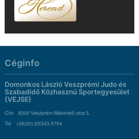
Céginfo
Domonkos László Veszprémi Judo és
Szabadidő Közhasznú Sportegyesület
(VEJSE)
Cím
8200 Veszprém Malomkő utca 5.
Tel
+36(20) 20/243-5754