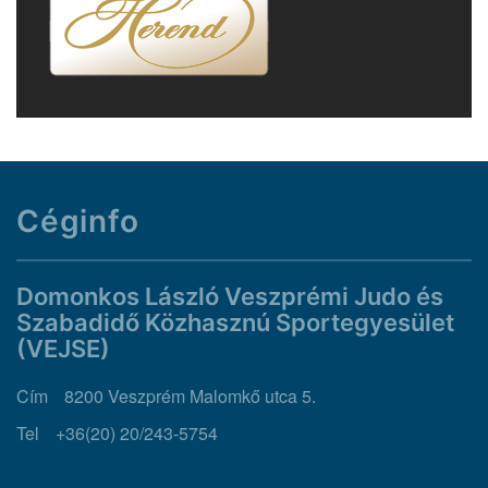
Céginfo
Domonkos László Veszprémi Judo és
Szabadidő Közhasznú Sportegyesület
(VEJSE)
Cím
8200 Veszprém Malomkő utca 5.
Tel
+36(20) 20/243-5754