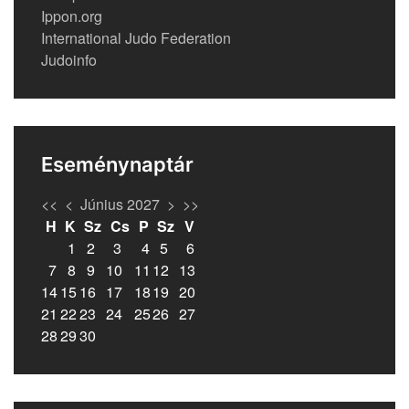
Ippon.org
International Judo Federation
Judoinfo
Eseménynaptár
<<
<
Június 2027
>
>>
H
K
Sz
Cs
P
Sz
V
1
2
3
4
5
6
7
8
9
10
11
12
13
14
15
16
17
18
19
20
21
22
23
24
25
26
27
28
29
30