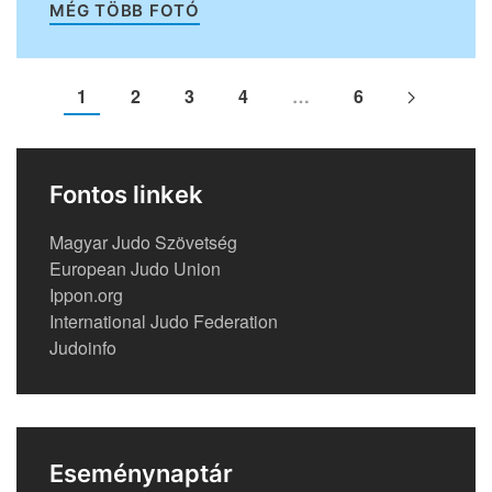
MÉG TÖBB FOTÓ
1
2
3
4
…
6
Fontos linkek
Magyar Judo Szövetség
European Judo Union
Ippon.org
International Judo Federation
Judoinfo
Eseménynaptár