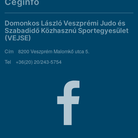
Céginfo
Domonkos László Veszprémi Judo és
Szabadidő Közhasznú Sportegyesület
(VEJSE)
Cím
8200 Veszprém Malomkő utca 5.
Tel
+36(20) 20/243-5754