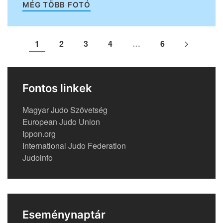
MÉG TÖBB FOTÓ
1
2
3
4
…
6
Fontos linkek
Magyar Judo Szövetség
European Judo Union
Ippon.org
International Judo Federation
Judoinfo
Eseménynaptár