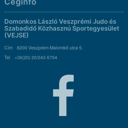
Céginfo
Domonkos László Veszprémi Judo és
Szabadidő Közhasznú Sportegyesület
(VEJSE)
Cím
8200 Veszprém Malomkő utca 5.
Tel
+36(20) 20/243-5754