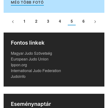
MÉG TÖBB FOTÓ
1
2
3
4
5
6
Fontos linkek
Magyar Judo Szövetség
European Judo Union
Ippon.org
International Judo Federation
Judoinfo
Eseménynaptár