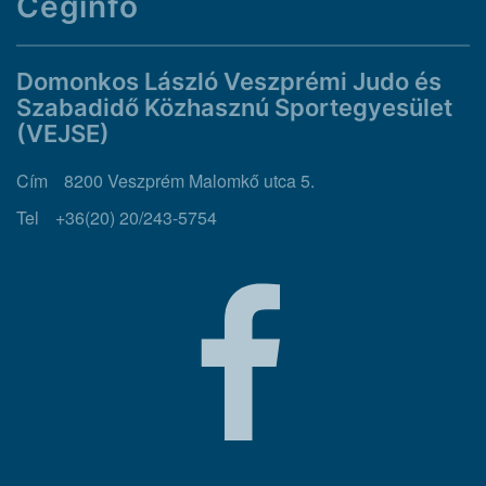
Céginfo
Domonkos László Veszprémi Judo és
Szabadidő Közhasznú Sportegyesület
(VEJSE)
Cím
8200 Veszprém Malomkő utca 5.
Tel
+36(20) 20/243-5754