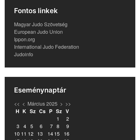
Fontos linkek
Magyar Judo Szövetség
European Judo Union
Ippon.org
International Judo Federation
Judoinfo
Eseménynaptár
<<
<
Március 2025
>
>>
H
K
Sz
Cs
P
Sz
V
1
2