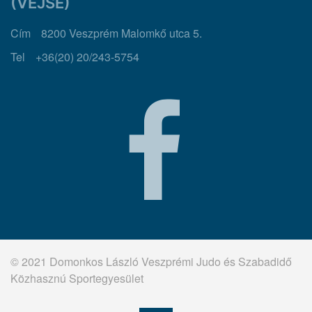
Domonkos László Veszprémi Judo és
Szabadidő Közhasznú Sportegyesület
(VEJSE)
Cím
8200 Veszprém Malomkő utca 5.
Tel
+36(20) 20/243-5754
© 2021 Domonkos László Veszprémi Judo és Szabadidő