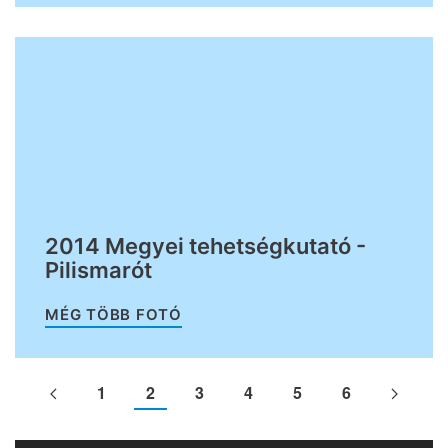
2014 Megyei tehetségkutató -
Pilismarót
MÉG TÖBB FOTÓ
1
2
3
4
5
6