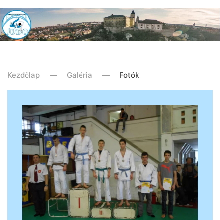
Kezdőlap
Galéria
Fotók