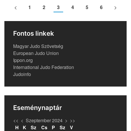
1
2
3
4
5
6
Fontos linkek
Magyar Judo Szövetség
European Judo Union
Ippon.org
International Judo Federation
Judoinfo
Eseménynaptár
<<
<
Szeptember 2024
>
>>
H
K
Sz
Cs
P
Sz
V