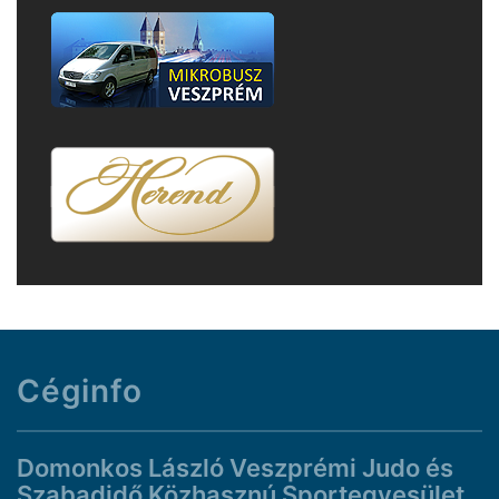
Céginfo
Domonkos László Veszprémi Judo és
Szabadidő Közhasznú Sportegyesület