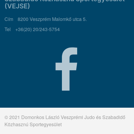
(VEJSE)
Cím
8200 Veszprém Malomkő utca 5.
Tel
+36(20) 20/243-5754
© 2021 Domonkos László Veszprémi Judo és Szabadidő
Közhasznú Sportegyesület