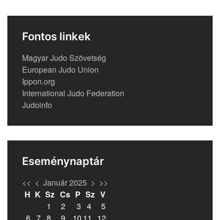
Fontos linkek
Magyar Judo Szövetség
European Judo Union
Ippon.org
International Judo Federation
Judoinfo
Eseménynaptár
<<
<
Január 2025
>
>>
H
K
Sz
Cs
P
Sz
V
1
2
3
4
5
6
7
8
9
10
11
12