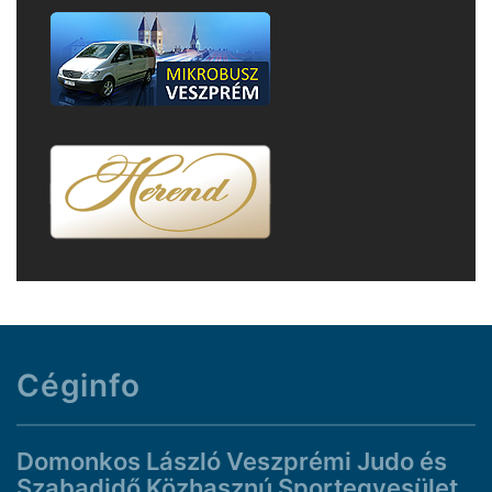
Céginfo
Domonkos László Veszprémi Judo és
Szabadidő Közhasznú Sportegyesület