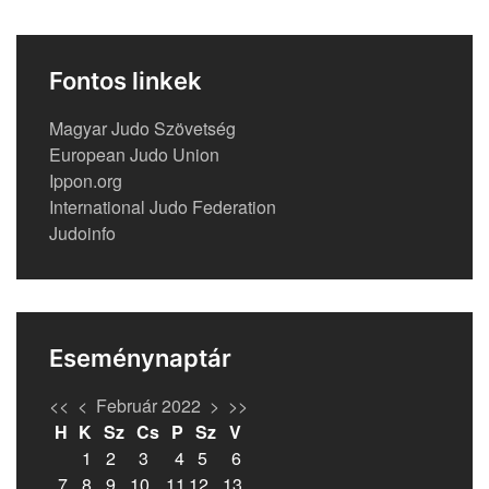
Fontos linkek
Magyar Judo Szövetség
European Judo Union
Ippon.org
International Judo Federation
Judoinfo
Eseménynaptár
<<
<
Február 2022
>
>>
H
K
Sz
Cs
P
Sz
V
1
2
3
4
5
6
7
8
9
10
11
12
13