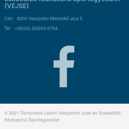
(VEJSE)
Cím
8200 Veszprém Malomkő utca 5.
Tel
+36(20) 20/243-5754
© 2021 Domonkos László Veszprémi Judo és Szabadidő
Közhasznú Sportegyesület