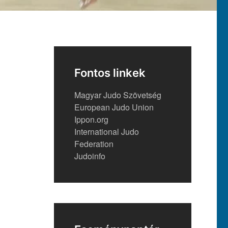
Fontos linkek
Magyar Judo Szövetség
European Judo Union
Ippon.org
International Judo
Federation
Judoinfo