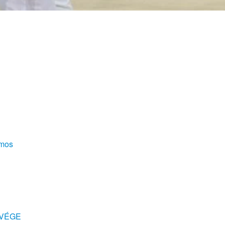
ámos
TVÉGE