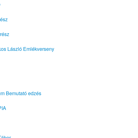
Ó
rész
rész
os László Emlékverseny
ium Bemutató edzés
PIA
Tábor