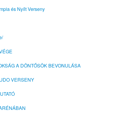
pia és Nyílt Verseny
e/
TVÉGE
JNOKSÁG A DÖNTŐSÖK BEVONULÁSA
 JUDO VERSENY
EMUTATÓ
M ARÉNÁBAN