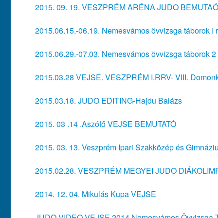
2015. 09. 19. VESZPRÉM ARÉNA JUDO BEMUTA
2015.06.15.-06.19. Nemesvámos övvizsga táborok I 
2015.06.29.-07.03. Nemesvámos övvizsga táborok 2 
2015.03.28 VEJSE. VESZPRÉM I.RRV- VIII. Domonk
2015.03.18. JUDO EDITING-Hajdu Balázs
2015. 03 .14 .Aszófő VEJSE BEMUTATÓ
2015. 03. 13. Veszprém Ipari Szakközép és Gimnáz
2015.02.28. VESZPRÉM MEGYEI JUDO DIÁKOLIM
2014. 12. 04. Mikulás Kupa VEJSE
JUDO VIDEO VEJSE 2014 Nemesvámos Övvizsga 