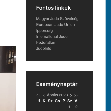
Fontos linkek
Magyar Judo Szövetség
European Judo Union
Ippon.org
International Judo
Federation
Judoinfo
Eseménynaptár
<<
<
Április 2023
>
>>
H
K
Sz
Cs
P
Sz
V
1
2