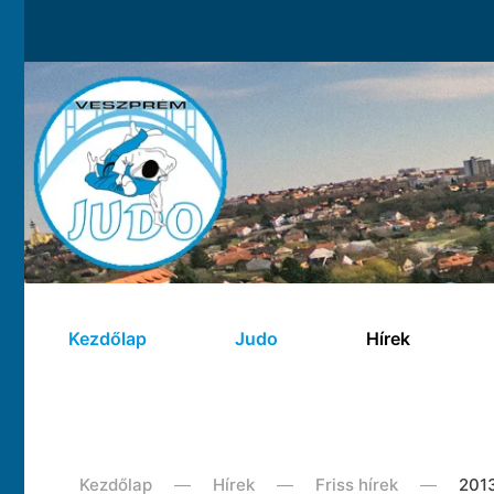
Kezdőlap
Judo
Hírek
Kezdőlap
Hírek
Friss hírek
201