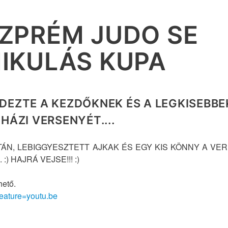
SZPRÉM JUDO SE
MIKULÁS KUPA
DEZTE A KEZDŐKNEK ÉS A LEGKISEBB
HÁZI VERSENYÉT....
TÁN, LEBIGGYESZTETT AJKAK ÉS EGY KIS KÖNNY A VE
) HAJRÁ VEJSE!!! :)
hető.
ature=youtu.be