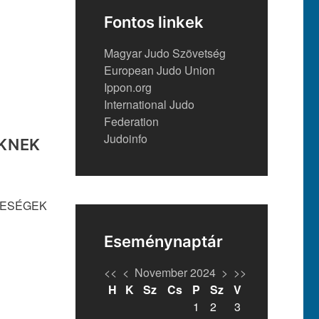
Fontos linkek
Magyar Judo Szövetség
European Judo Union
Ippon.org
International Judo
Federation
Judoinfo
EKNEK
RESÉGEK
Eseménynaptár
<<
<
November 2024
>
>>
H
K
Sz
Cs
P
Sz
V
1
2
3