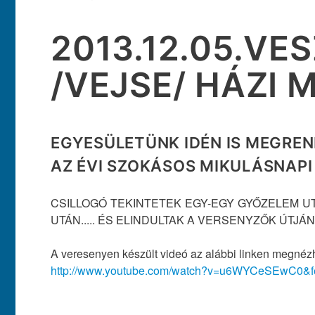
2013.12.05.VE
/VEJSE/ HÁZI 
EGYESÜLETÜNK IDÉN IS MEGREN
AZ ÉVI SZOKÁSOS MIKULÁSNAPI 
CSILLOGÓ TEKINTETEK EGY-EGY GYŐZELEM U
UTÁN..... ÉS ELINDULTAK A VERSENYZŐK ÚTJÁN. :
A veresenyen készült videó az alábbi linken megnéz
http://www.youtube.com/watch?v=u6WYCeSEwC0&fe