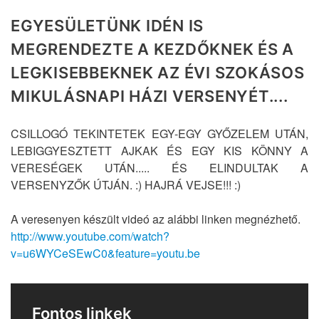
EGYESÜLETÜNK IDÉN IS
MEGRENDEZTE A KEZDŐKNEK ÉS A
LEGKISEBBEKNEK AZ ÉVI SZOKÁSOS
MIKULÁSNAPI HÁZI VERSENYÉT....
CSILLOGÓ TEKINTETEK EGY-EGY GYŐZELEM UTÁN,
LEBIGGYESZTETT AJKAK ÉS EGY KIS KÖNNY A
VERESÉGEK UTÁN..... ÉS ELINDULTAK A
VERSENYZŐK ÚTJÁN. :) HAJRÁ VEJSE!!! :)
A veresenyen készült videó az alábbi linken megnézhető.
http://www.youtube.com/watch?
v=u6WYCeSEwC0&feature=youtu.be
Fontos linkek