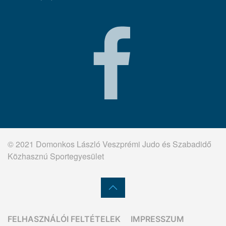
© 2021 Domonkos László Veszprémi Judo és Szabadidő
Közhasznú Sportegyesület
FELHASZNÁLÓI FELTÉTELEK
IMPRESSZUM