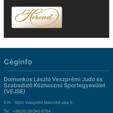
Céginfo
Domonkos László Veszprémi Judo és
Szabadidő Közhasznú Sportegyesület
(VEJSE)
Cím
8200 Veszprém Malomkő utca 5.
Tel
+36(20) 20/243-5754