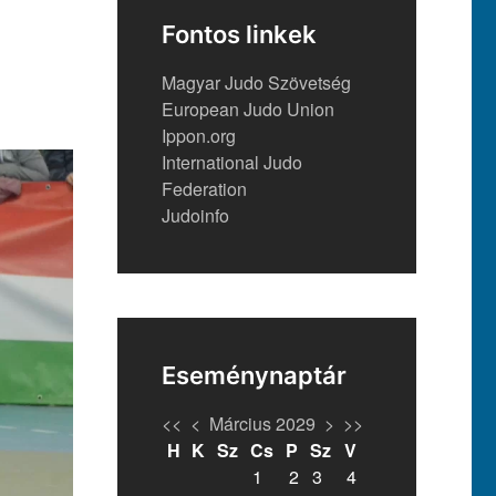
Fontos linkek
Magyar Judo Szövetség
European Judo Union
Ippon.org
International Judo
Federation
Judoinfo
Eseménynaptár
<<
<
Március 2029
>
>>
H
K
Sz
Cs
P
Sz
V
1
2
3
4