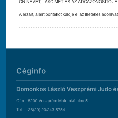
ÖN NEVÉT, LAKCÍMÉT ÉS AZ ADÓAZONOSÍTÓ JELÉT 
A lezárt, aláírt borítékot küldje el az illetékes adóhi
- - - - - - - - - - - - - - - - - - - - - - - - - - - - - - - - - - - - - - - - - -
Céginfo
Domonkos László Veszprémi Judo é
Cím
8200 Veszprém Malomkő utca 5.
Tel
+36(20) 20/243-5754