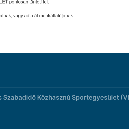
pontosan tünteti fel.
vatalnak, vagy adja át munkáltatójának.
 - - - - - - - - - - - - - -
s Szabadidő Közhasznú Sportegyesület (V