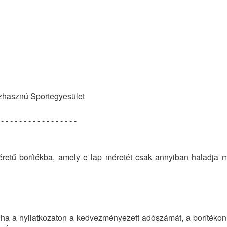
hasznú Sportegyesület
 - - - - - - - - - - - - - - - - -
éretű borítékba, amely e lap méretét csak annyiban haladja 
, ha a nyilatkozaton a kedvezményezett adószámát, a borítékon