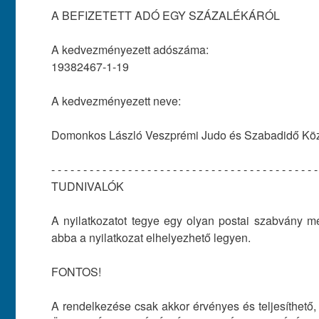
A BEFIZETETT ADÓ EGY SZÁZALÉKÁRÓL
A kedvezményezett adószáma:
19382467-1-19
A kedvezményezett neve:
Domonkos László Veszprémi Judo és Szabadidő Köz
- - - - - - - - - - - - - - - - - - - - - - - - - - - - - - - - - - - - - - - - - -
TUDNIVALÓK
A nyilatkozatot tegye egy olyan postai szabvány m
abba a nyilatkozat elhelyezhető legyen.
FONTOS!
A rendelkezése csak akkor érvényes és teljesíthető