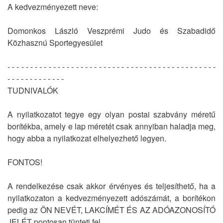
A kedvezményezett neve:
Domonkos László Veszprémi Judo és Szabadidő
Közhasznú Sportegyesület
- - - - - - - - - - - - - - - - - - - - - - - - - - - - - - - - - - - - - - - - - - - - - -
- - - - - - - - - - - - -
TUDNIVALÓK
A nyilatkozatot tegye egy olyan postai szabvány méretű
borítékba, amely e lap méretét csak annyiban haladja meg,
hogy abba a nyilatkozat elhelyezhető legyen.
FONTOS!
A rendelkezése csak akkor érvényes és teljesíthető, ha a
nyilatkozaton a kedvezményezett adószámát, a borítékon
pedig az ÖN NEVÉT, LAKCÍMÉT ÉS AZ ADÓAZONOSÍTÓ
JELÉT pontosan tünteti fel.