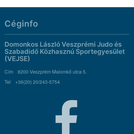
Céginfo
Domonkos László Veszprémi Judo és
Szabadidő Közhasznú Sportegyesület
(VEJSE)
Cím
8200 Veszprém Malomkő utca 5.
Tel
+36(20) 20/243-5754