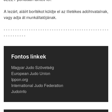
A lezárt, aláírt borítékot küldje el az illetékes adóhivatalnak,
vagy adja át munkáltatójának.
- - - - - - - - - - - - - - - - - - - - - - - - - - - - - - - - - - - - - - - - - - - - - -
- - - - - - - - - -
Fontos linkek
Magyar Judo Szövetség
European Judo Union
Ippon.org
International Judo Federation
Judoinfo