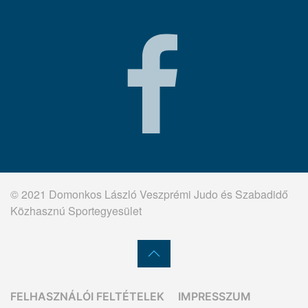
© 2021 Domonkos László Veszprémi Judo és Szabadidő
Közhasznú Sportegyesület
FELHASZNÁLÓI FELTÉTELEK
IMPRESSZUM