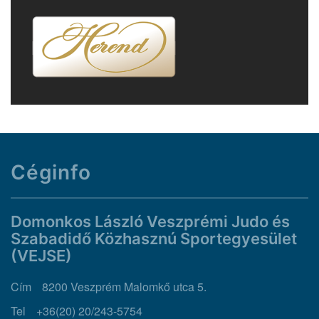
Céginfo
Domonkos László Veszprémi Judo és
Szabadidő Közhasznú Sportegyesület
(VEJSE)
Cím
8200 Veszprém Malomkő utca 5.
Tel
+36(20) 20/243-5754