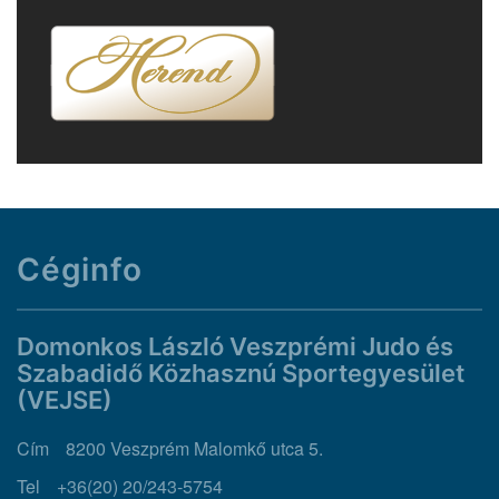
Céginfo
Domonkos László Veszprémi Judo és
Szabadidő Közhasznú Sportegyesület
(VEJSE)
Cím
8200 Veszprém Malomkő utca 5.
Tel
+36(20) 20/243-5754