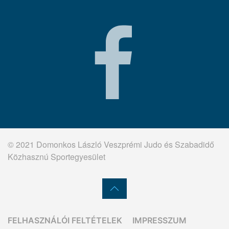
© 2021 Domonkos László Veszprémi Judo és Szabadidő
Közhasznú Sportegyesület
FELHASZNÁLÓI FELTÉTELEK
IMPRESSZUM