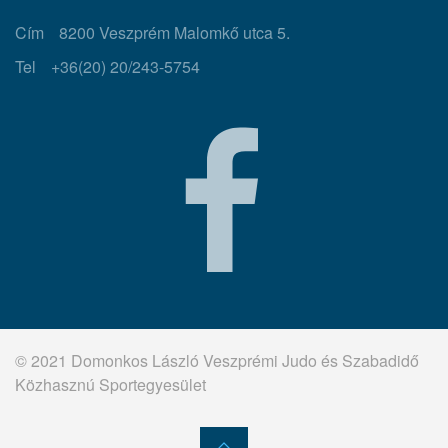
Cím
8200 Veszprém Malomkő utca 5.
Tel
+36(20) 20/243-5754
© 2021 Domonkos László Veszprémi Judo és Szabadidő
Közhasznú Sportegyesület