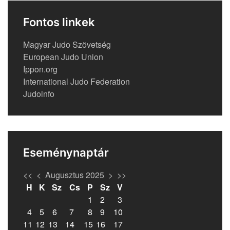
Fontos linkek
Magyar Judo Szövetség
European Judo Union
Ippon.org
International Judo Federation
Judoinfo
Eseménynaptár
<<
<
Augusztus 2025
>
>>
H
K
Sz
Cs
P
Sz
V
1
2
3
4
5
6
7
8
9
10
11
12
13
14
15
16
17