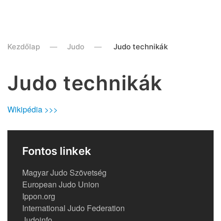
Kezdőlap
Judo
Judo technikák
Judo technikák
Wikipédia >>>
Fontos linkek
Magyar Judo Szövetség
European Judo Union
Ippon.org
International Judo Federation
Judoinfo