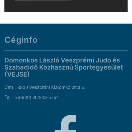
Céginfo
Domonkos László Veszprémi Judo és
Szabadidő Közhasznú Sportegyesület
(VEJSE)
Cím
8200 Veszprém Malomkő utca 5.
Tel
+36(20) 20/243-5754