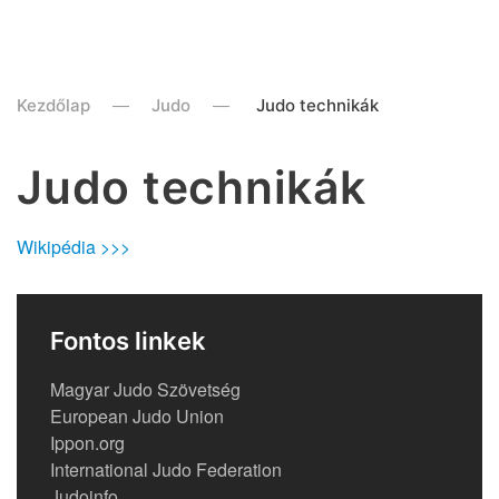
Kezdőlap
Judo
Judo technikák
Judo technikák
Wikipédia >>>
Fontos linkek
Magyar Judo Szövetség
European Judo Union
Ippon.org
International Judo Federation
Judoinfo