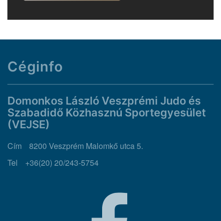
Céginfo
Domonkos László Veszprémi Judo és
Szabadidő Közhasznú Sportegyesület
(VEJSE)
Cím
8200 Veszprém Malomkő utca 5.
Tel
+36(20) 20/243-5754