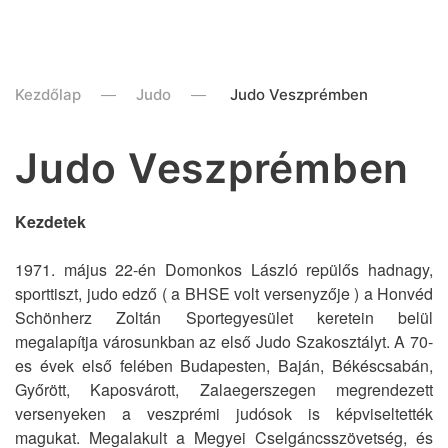
Kezdőlap
Judo
Judo Veszprémben
Judo Veszprémben
Kezdetek
1971. május 22-én Domonkos László repülős hadnagy,
sporttiszt, judo edző ( a BHSE volt versenyzője ) a Honvéd
Schönherz Zoltán Sportegyesület keretein belül
megalapítja városunkban az első Judo Szakosztályt. A 70-
es évek első felében Budapesten, Baján, Békéscsabán,
Győrött, Kaposvárott, Zalaegerszegen megrendezett
versenyeken a veszprémi judósok is képviseltették
magukat. Megalakult a Megyei Cselgáncsszövetség, és