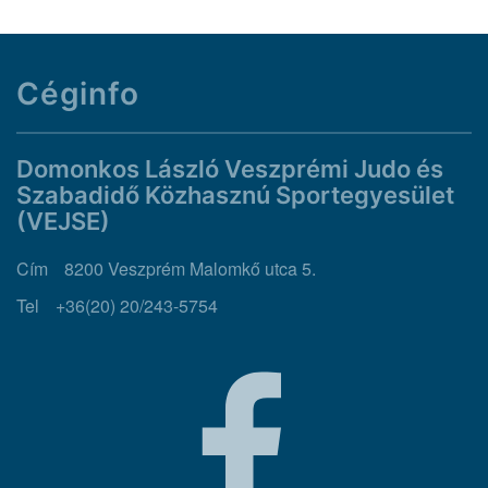
Céginfo
Domonkos László Veszprémi Judo és
Szabadidő Közhasznú Sportegyesület
(VEJSE)
Cím
8200 Veszprém Malomkő utca 5.
Tel
+36(20) 20/243-5754