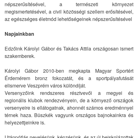
népszerűsítésével, a természeti környezet
megismertetésével, a civil közösségi szellem erősítésével,
az egészséges életmód lehetőségeinek népszerűsítésével
Napjainkban
Edzőink Károlyi Gábor és Takács Attila országosan ismert
szakemberek.
Károlyi Gábor 2010-ben megkapta Magyar Sportért
Érdemérem bronz fokozatát, és a sportpályafutását
elismerve Veszprém város különdíját.
Versenyzőink rendszeres résztvevői a megyei és
regionális klubok rendezvényein, de a környező országok
versenyeire is ellátogatnak, ahonnét számos eredménnyel
térnek haza. Büszkék vagyunk országos bajnokainkra és
helyezettjeinkre is.
Utánpótlás nevelésünk, képzésünk, és az új beiskolázottak