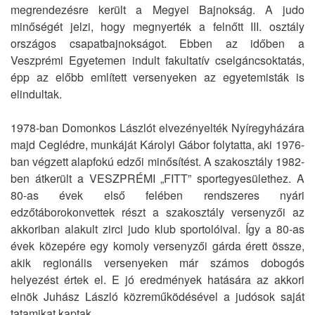
megrendezésre került a Megyei Bajnokság. A judo
minőségét jelzi, hogy megnyerték a felnőtt III. osztály
országos csapatbajnokságot. Ebben az időben a
Veszprémi Egyetemen indult fakultatív cselgáncsoktatás,
épp az előbb említett versenyeken az egyetemisták is
elindultak.
1978-ban Domonkos Lászlót elvezényelték Nyíregyházára
majd Ceglédre, munkáját Károlyi Gábor folytatta, aki 1976-
ban végzett alapfokú edzői minősítést. A szakosztály 1982-
ben átkerült a VESZPRÉMI „FITT” sportegyesülethez. A
80-as évek első felében rendszeres nyári
edzőtáborokonvettek részt a szakosztály versenyzői az
akkoriban alakult zirci judo klub sportolóival. Így a 80-as
évek közepére egy komoly versenyzői gárda érett össze,
akik regionális versenyeken már számos dobogós
helyezést értek el. E jó eredmények hatására az akkori
elnök Juhász László közreműködésével a judósok saját
tatamikat kaptak.