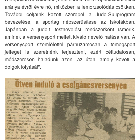
aránya évről évre nő, miközben a lemorzsolódás csökken.
További céljaink között szerepel a Judo-Suliprogram
bevezetése, a sportág népszerűsítése az iskolákban.
Japánban a judo-t testnevelési rendszerként ismerik,
aminek a versenysport mellett kiváló nevelő hatása van. A
versenysport szemlélettel párhuzamosan a tömegsport
jelleget is szeretnénk terjeszteni, ezért céltudatosan,
módszeresen haladunk azon „az úton, amely követi a
dolgok folyását”.