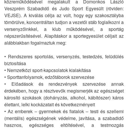
közreműködésével megalakult a Domonkos László
Veszprém Szabadidő és Judo Sport Egyesült (röviden:
VEJSE). A kiválás célja az volt, hogy egy szakosztályba
tömörülve, koncentráltan tudjon a vezetői stáb foglalkozni a
versenyzőinkkel, a klub működésével, a sportág
népszerűsítésével. Alapításkor a sportegyesület céljait az
alábbiakban fogalmaztuk meg:
• Rendszeres sportolás, versenyzés, testedzés, felüdülés
biztosítása
• Nemzetközi sport-kapcsolatok kialakítása
• Sporttanfolyamok, edzőtáborok szervezése
• Előadások és rendezvények szervezése annak
érdekében, hogy a résztvevők megismerjék az egészséget
károsító szokások (dohányzás, alkohol, kábítószer) káros
élettani, lelki kockázatait és következményeit
• Az emberek – gyermekek és fiatalok – testi és szellemi
(mentális) egészségének védelme, javítása, a szabadidő
hasznos, egészséges eltöltésével, a testmozgás