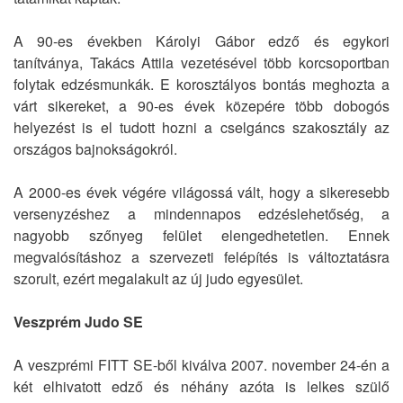
A 90-es években Károlyi Gábor edző és egykori
tanítványa, Takács Attila vezetésével több korcsoportban
folytak edzésmunkák. E korosztályos bontás meghozta a
várt sikereket, a 90-es évek közepére több dobogós
helyezést is el tudott hozni a cselgáncs szakosztály az
országos bajnokságokról.
A 2000-es évek végére világossá vált, hogy a sikeresebb
versenyzéshez a mindennapos edzéslehetőség, a
nagyobb szőnyeg felület elengedhetetlen. Ennek
megvalósításhoz a szervezeti felépítés is változtatásra
szorult, ezért megalakult az új judo egyesület.
Veszprém Judo SE
A veszprémi FITT SE-ből kiválva 2007. november 24-én a
két elhivatott edző és néhány azóta is lelkes szülő