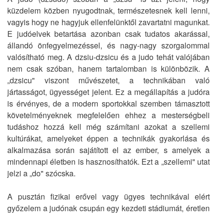
küzdelem közben nyugodtnak, természetesnek kell lenni,
vagyis hogy ne hagyjuk ellenfelünktől zavartatni magunkat.
E judóelvek betartása azonban csak tudatos akarással,
állandó önfegyelmezéssel, és nagy-nagy szorgalommal
valósítható meg. A dzsiu-dzsicu és a judo tehát valójában
nem csak szóban, hanem tartalomban is különbözik. A
„dzsicu" viszont művészetet, a technikában való
jártasságot, ügyességet jelent. Ez a megállapítás a judóra
is érvényes, de a modern sportokkal szemben támasztott
követelményeknek megfelelően ehhez a mesterségbeli
tudáshoz hozzá kell még számítani azokat a szellemi
kultúrákat, amelyeket éppen a technikák gyakorlása és
alkalmazása során sajátított el az ember, s amelyek a
mindennapi életben is hasznosíthatók. Ezt a „szellemi" utat
jelzi a „do" szócska.
A pusztán fizikai erővel vagy ügyes technikával elért
győzelem a judónak csupán egy kezdeti stádiumát, éretlen