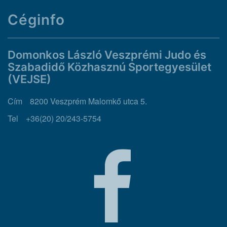
Céginfo
Domonkos László Veszprémi Judo és
Szabadidő Közhasznú Sportegyesület
(VEJSE)
Cím
8200 Veszprém Malomkő utca 5.
Tel
+36(20) 20/243-5754