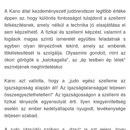
A Kano által kezdeményezett judórendszer legfőbb értéke
éppen az, hogy különös fontosságot tulajdonít a szellemi
felkészítésnek, amely nélkül a technika jó elsajátítása el
sem képzelhető. A fizikai és szellemi képzést, valamint a
fogások magas szintű ismeretét együttes feladatnak s
egyben olyan tényezőnek tekinti, amely az emberek
tökéletesítését is szolgálja. Olyasmire gondolt, mint az
ókori görögök a „kalokagatia", az „ép testben ép lélek"
eszméjének meghirdetéskor.
Kano azt vallotta, hogy a „judo egész szelleme az
igazságosság alapján áll! Az igazságtalansággal teljesen
összeegyeztethetetlen!" Az igazságosságon a szellemi és
fizikai tényezők egyensúlyát érti. Ilyen kiegyenlítettség
esetén az ember kedélyállapota nyugodt, tevékenysége
teljesen szabad.
A judo (dzsúdó) szóban a „dzsú" is azt jeleni, hogy