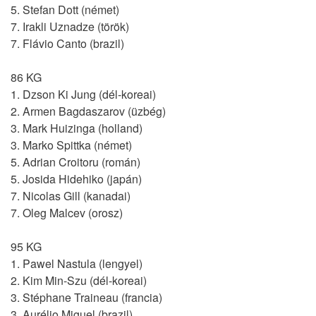
5. Stefan Dott (német)
7. Irakli Uznadze (török)
7. Flávio Canto (brazil)
86 KG
1. Dzson Ki Jung (dél-koreai)
2. Armen Bagdaszarov (üzbég)
3. Mark Huizinga (holland)
3. Marko Spittka (német)
5. Adrian Croitoru (román)
5. Josida Hidehiko (japán)
7. Nicolas Gill (kanadai)
7. Oleg Malcev (orosz)
95 KG
1. Pawel Nastula (lengyel)
2. Kim Min-Szu (dél-koreai)
3. Stéphane Traineau (francia)
3. Aurélio Miguel (brazil)