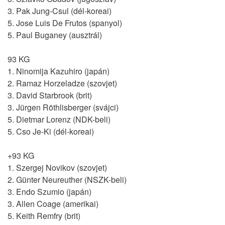
3. Pak Jung-Csul (dél-koreai)
5. Jose Luis De Frutos (spanyol)
5. Paul Buganey (ausztrál)
93 KG
1. Ninomija Kazuhiro (japán)
2. Ramaz Horzeladze (szovjet)
3. David Starbrook (brit)
3. Jürgen Röthlisberger (svájci)
5. Dietmar Lorenz (NDK-beli)
5. Cso Je-Ki (dél-koreai)
+93 KG
1. Szergej Novikov (szovjet)
2. Günter Neureuther (NSZK-beli)
3. Endo Szumio (japán)
3. Allen Coage (amerikai)
5. Keith Remfry (brit)