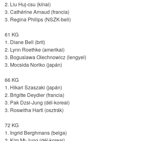
2. Liu Huj-csu (kínai)
3. Cathérine Arnaud (francia)
3. Regina Philips (NSZK-beli)
61 KG
1. Diane Bell (brit)
2. Lynn Roethke (amerikai)
3. Boguslawa Olechnowicz (lengyel)
3. Mocsida Noriko (japán)
66 KG
1. Hikari Szaszaki (japán)
2. Brigitte Deydier (francia)
3. Pak Dzsi-Jung (dél-koreai)
3. Roswitha Hartl (osztrák)
72 KG
1. Ingrid Berghmans (belga)
2. Kim Mi-Jung (dél-koreai)