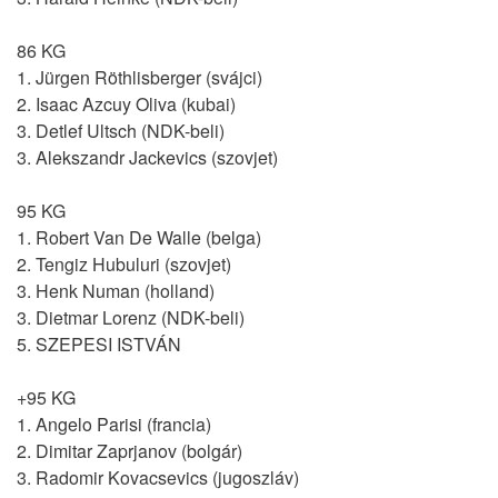
86 KG
1. Jürgen Röthlisberger (svájci)
2. Isaac Azcuy Oliva (kubai)
3. Detlef Ultsch (NDK-beli)
3. Alekszandr Jackevics (szovjet)
95 KG
1. Robert Van De Walle (belga)
2. Tengiz Hubuluri (szovjet)
3. Henk Numan (holland)
3. Dietmar Lorenz (NDK-beli)
5. SZEPESI ISTVÁN
+95 KG
1. Angelo Parisi (francia)
2. Dimitar Zaprjanov (bolgár)
3. Radomir Kovacsevics (jugoszláv)