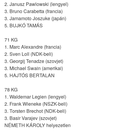
2. Janusz Pawlowski (lengyel)
3. Bruno Carabetta (francia)
3. Jamamoto Joszuke (japán)
5. BUJKÓ TAMÁS
71 KG
1. Marc Alexandre (francia)
2. Sven Loll (NDK-beli)
3. Georgij Tenadze (szovjet)
3. Michael Swain (amerikai)
5. HAJTÓS BERTALAN
78 KG
1. Waldemar Legien (lengyel)
2. Frank Wieneke (NSZK-beli)
3. Torsten Brechot (NDK-beli)
3. Basir Varajev (szovjet)
NÉMETH KÁROLY helyezetlen