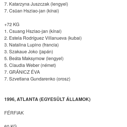
7. Katarzyna Juszczak (lengyel)
7. Csüan Hsziao-jan (kínai)
+72 KG
1. Csuang Hsziao-jan (kínai)
2. Estela Rodríguez Villanueva (kubai)
3. Natalina Lupino (francia)
3. Szakaue Joko (japán)
5. Beáta Maksymow (lengyel)
5. Claudia Weber (német)
7. GRÁNICZ ÉVA
7. Szvetlana Gundarenko (orosz)
1996, ATLANTA (EGYESÜLT ÁLLAMOK)
FÉRFIAK
60 KG