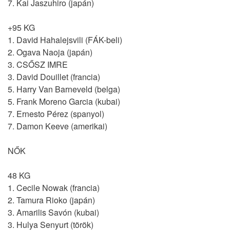
7. Kai Jaszuhiro (japán)
+95 KG
1. David Hahalejsvili (FÁK-beli)
2. Ogava Naoja (japán)
3. CSŐSZ IMRE
3. David Douillet (francia)
5. Harry Van Barneveld (belga)
5. Frank Moreno Garcia (kubai)
7. Ernesto Pérez (spanyol)
7. Damon Keeve (amerikai)
NŐK
48 KG
1. Cecile Nowak (francia)
2. Tamura Rioko (japán)
3. Amarilis Savón (kubai)
3. Hulya Senyurt (török)