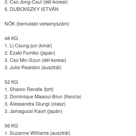
3. Cso Jong-Csul (dél-koreai)
5. DUBOVSZKY ISTVÁN
NŐK (bemutató versenyszám)
48 KG
1. Li Csung-jun (kínai)
2. Ezaki Fumiko (japán)
3. Cso Min-Szun (dél-koreai)
3. Julie Reardon (ausztrál)
52 KG
1. Sharon Rendle (brit)
2. Dominique Maaoui-Brun (francia)
3. Alessandra Giungi (olasz)
3. Jamagucsi Kaori (japán)
56 KG
1. Suzanne Williams (ausztrál)