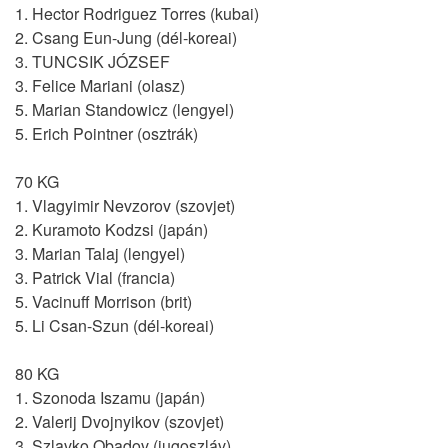
1. Hector Rodriguez Torres (kubai)
2. Csang Eun-Jung (dél-koreai)
3. TUNCSIK JÓZSEF
3. Felice Mariani (olasz)
5. Marian Standowicz (lengyel)
5. Erich Pointner (osztrák)
70 KG
1. Vlagyimir Nevzorov (szovjet)
2. Kuramoto Kodzsi (japán)
3. Marian Talaj (lengyel)
3. Patrick Vial (francia)
5. Vacinuff Morrison (brit)
5. Li Csan-Szun (dél-koreai)
80 KG
1. Szonoda Iszamu (japán)
2. Valerij Dvojnyikov (szovjet)
3. Szlavko Obadov (jugoszláv)