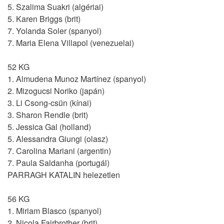
5. Szalima Suakri (algériai)
5. Karen Briggs (brit)
7. Yolanda Soler (spanyol)
7. Maria Elena Villapol (venezuelai)
52 KG
1. Almudena Munoz Martínez (spanyol)
2. Mizogucsi Noriko (japán)
3. Li Csong-csün (kínai)
3. Sharon Rendle (brit)
5. Jessica Gal (holland)
5. Alessandra Giungi (olasz)
7. Carolina Mariani (argentin)
7. Paula Saldanha (portugál)
PARRAGH KATALIN helezetlen
56 KG
1. Miriam Blasco (spanyol)
2. Nicola Fairbrother (brit)