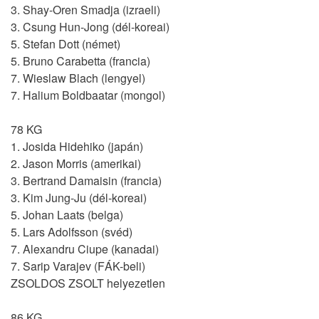
3. Shay-Oren Smadja (izraeli)
3. Csung Hun-Jong (dél-koreai)
5. Stefan Dott (német)
5. Bruno Carabetta (francia)
7. Wieslaw Blach (lengyel)
7. Halium Boldbaatar (mongol)
78 KG
1. Josida Hidehiko (japán)
2. Jason Morris (amerikai)
3. Bertrand Damaisin (francia)
3. Kim Jung-Ju (dél-koreai)
5. Johan Laats (belga)
5. Lars Adolfsson (svéd)
7. Alexandru Ciupe (kanadai)
7. Sarip Varajev (FÁK-beli)
ZSOLDOS ZSOLT helyezetlen
86 KG