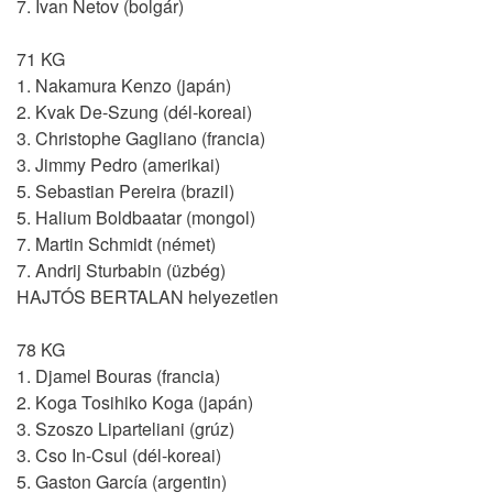
7. Ivan Netov (bolgár)
71 KG
1. Nakamura Kenzo (japán)
2. Kvak De-Szung (dél-koreai)
3. Christophe Gagliano (francia)
3. Jimmy Pedro (amerikai)
5. Sebastian Pereira (brazil)
5. Halium Boldbaatar (mongol)
7. Martin Schmidt (német)
7. Andrij Sturbabin (üzbég)
HAJTÓS BERTALAN helyezetlen
78 KG
1. Djamel Bouras (francia)
2. Koga Tosihiko Koga (japán)
3. Szoszo Liparteliani (grúz)
3. Cso In-Csul (dél-koreai)
5. Gaston García (argentin)