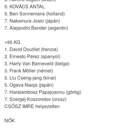
5. KOVÁCS ANTAL
5. Ben Sonnemans (holland)
7. Nakamura Josio (japán)
7. Alejandro Bender (argentin)
+95 KG
1. David Douillet (francia)
2. Ernesto Pérez (spanyol)
3. Harry Van Barneveld (belga)
3. Frank Möller (német)
5. Liu Cseng-jang (kínai)
5. Ogava Naoja (japán)
7. Haralambosz Papajoannu (görög)
7. Szergej Koszorotov (orosz)
CSŐSZ IMRE helyezetlen
NŐK