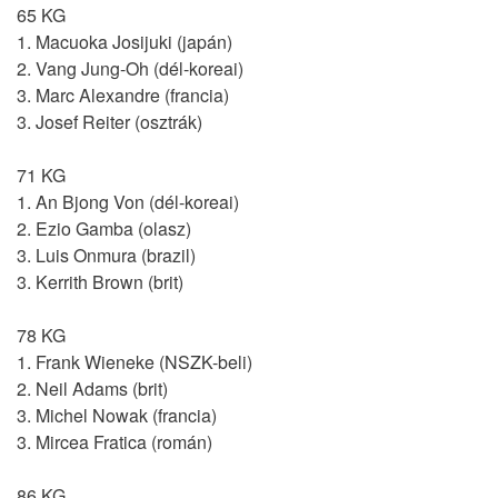
65 KG
1. Macuoka Josijuki (japán)
2. Vang Jung-Oh (dél-koreai)
3. Marc Alexandre (francia)
3. Josef Reiter (osztrák)
71 KG
1. An Bjong Von (dél-koreai)
2. Ezio Gamba (olasz)
3. Luis Onmura (brazil)
3. Kerrith Brown (brit)
78 KG
1. Frank Wieneke (NSZK-beli)
2. Neil Adams (brit)
3. Michel Nowak (francia)
3. Mircea Fratica (román)
86 KG