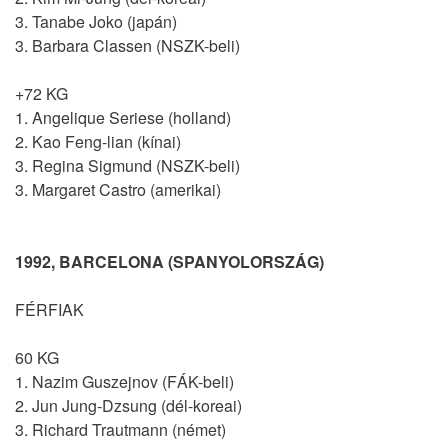
3. Tanabe Joko (japán)
3. Barbara Classen (NSZK-beli)
+72 KG
1. Angelique Seriese (holland)
2. Kao Feng-lian (kínai)
3. Regina Sigmund (NSZK-beli)
3. Margaret Castro (amerikai)
1992, BARCELONA (SPANYOLORSZÁG)
FÉRFIAK
60 KG
1. Nazim Guszejnov (FÁK-beli)
2. Jun Jung-Dzsung (dél-koreai)
3. Richard Trautmann (német)