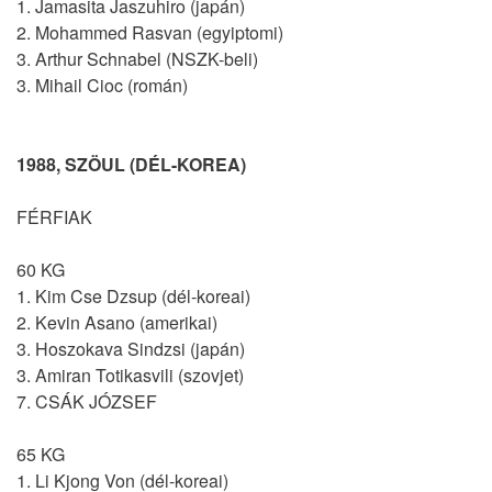
1. Jamasita Jaszuhiro (japán)
2. Mohammed Rasvan (egyiptomi)
3. Arthur Schnabel (NSZK-beli)
3. Mihail Cioc (román)
1988, SZÖUL (DÉL-KOREA)
FÉRFIAK
60 KG
1. Kim Cse Dzsup (dél-koreai)
2. Kevin Asano (amerikai)
3. Hoszokava Sindzsi (japán)
3. Amiran Totikasvili (szovjet)
7. CSÁK JÓZSEF
65 KG
1. Li Kjong Von (dél-koreai)