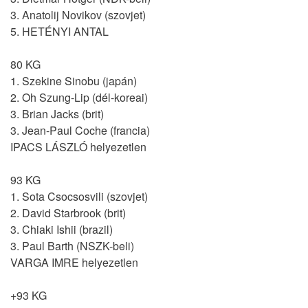
3. Anatolij Novikov (szovjet)
5. HETÉNYI ANTAL
80 KG
1. Szekine Sinobu (japán)
2. Oh Szung-Lip (dél-koreai)
3. Brian Jacks (brit)
3. Jean-Paul Coche (francia)
IPACS LÁSZLÓ helyezetlen
93 KG
1. Sota Csocsosvili (szovjet)
2. David Starbrook (brit)
3. Chiaki Ishii (brazil)
3. Paul Barth (NSZK-beli)
VARGA IMRE helyezetlen
+93 KG