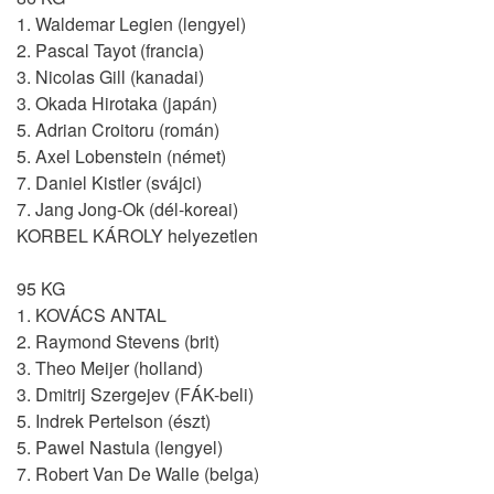
1. Waldemar Legien (lengyel)
2. Pascal Tayot (francia)
3. Nicolas Gill (kanadai)
3. Okada Hirotaka (japán)
5. Adrian Croitoru (román)
5. Axel Lobenstein (német)
7. Daniel Kistler (svájci)
7. Jang Jong-Ok (dél-koreai)
KORBEL KÁROLY helyezetlen
95 KG
1. KOVÁCS ANTAL
2. Raymond Stevens (brit)
3. Theo Meijer (holland)
3. Dmitrij Szergejev (FÁK-beli)
5. Indrek Pertelson (észt)
5. Pawel Nastula (lengyel)
7. Robert Van De Walle (belga)