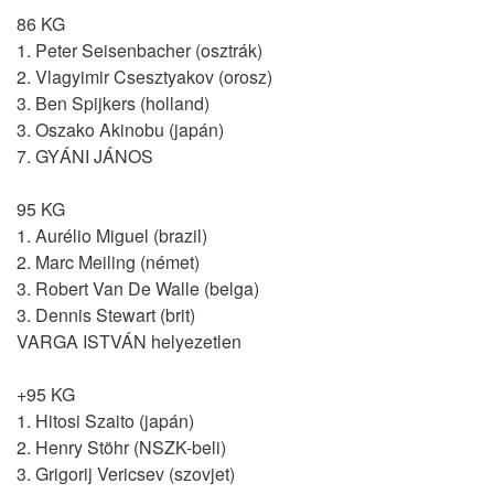
86 KG
1. Peter Seisenbacher (osztrák)
2. Vlagyimir Csesztyakov (orosz)
3. Ben Spijkers (holland)
3. Oszako Akinobu (japán)
7. GYÁNI JÁNOS
95 KG
1. Aurélio Miguel (brazil)
2. Marc Meiling (német)
3. Robert Van De Walle (belga)
3. Dennis Stewart (brit)
VARGA ISTVÁN helyezetlen
+95 KG
1. Hitosi Szaito (japán)
2. Henry Stöhr (NSZK-beli)
3. Grigorij Vericsev (szovjet)