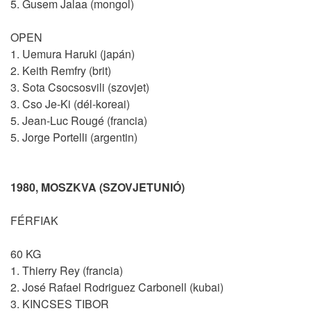
5. Gusem Jalaa (mongol)
OPEN
1. Uemura Haruki (japán)
2. Keith Remfry (brit)
3. Sota Csocsosvili (szovjet)
3. Cso Je-Ki (dél-koreai)
5. Jean-Luc Rougé (francia)
5. Jorge Portelli (argentin)
1980, MOSZKVA (SZOVJETUNIÓ)
FÉRFIAK
60 KG
1. Thierry Rey (francia)
2. José Rafael Rodriguez Carbonell (kubai)
3. KINCSES TIBOR