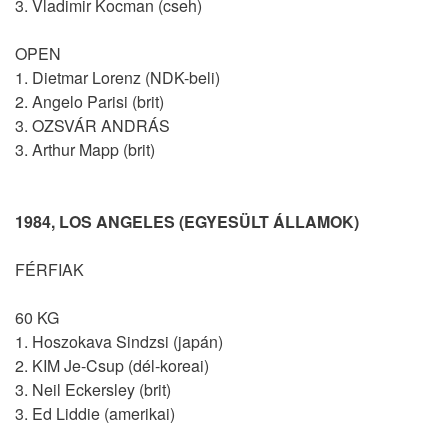
3. Vladimir Kocman (cseh)
OPEN
1. Dietmar Lorenz (NDK-beli)
2. Angelo Parisi (brit)
3. OZSVÁR ANDRÁS
3. Arthur Mapp (brit)
1984, LOS ANGELES (EGYESÜLT ÁLLAMOK)
FÉRFIAK
60 KG
1. Hoszokava Sindzsi (japán)
2. KIM Je-Csup (dél-koreai)
3. Neil Eckersley (brit)
3. Ed Liddie (amerikai)