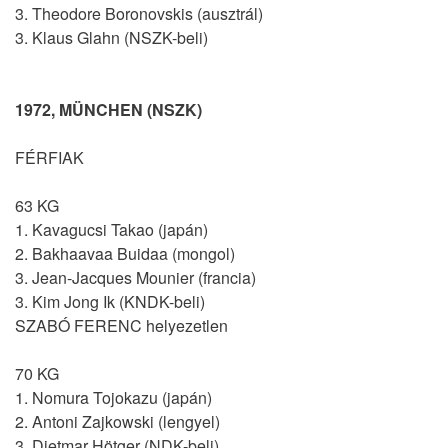
3. Theodore Boronovskis (ausztrál)
3. Klaus Glahn (NSZK-beli)
1972, MÜNCHEN (NSZK)
FÉRFIAK
63 KG
1. Kavagucsi Takao (japán)
2. Bakhaavaa Buidaa (mongol)
3. Jean-Jacques Mounier (francia)
3. Kim Jong Ik (KNDK-beli)
SZABÓ FERENC helyezetlen
70 KG
1. Nomura Tojokazu (japán)
2. Antoni Zajkowski (lengyel)
3. Dietmar Hötger (NDK-beli)