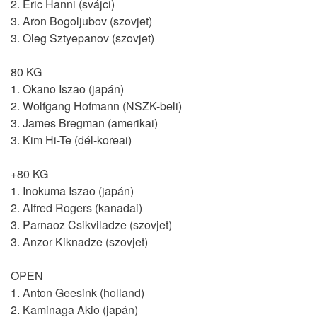
2. Eric Hanni (svájci)
3. Aron Bogoljubov (szovjet)
3. Oleg Sztyepanov (szovjet)
80 KG
1. Okano Iszao (japán)
2. Wolfgang Hofmann (NSZK-beli)
3. James Bregman (amerikai)
3. Kim Hi-Te (dél-koreai)
+80 KG
1. Inokuma Iszao (japán)
2. Alfred Rogers (kanadai)
3. Parnaoz Csikviladze (szovjet)
3. Anzor Kiknadze (szovjet)
OPEN
1. Anton Geesink (holland)
2. Kaminaga Akio (japán)