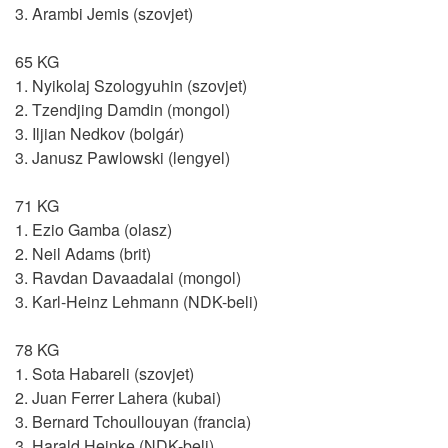
3. Arambi Jemis (szovjet)
65 KG
1. Nyikolaj Szologyuhin (szovjet)
2. Tzendjing Damdin (mongol)
3. Iljian Nedkov (bolgár)
3. Janusz Pawlowski (lengyel)
71 KG
1. Ezio Gamba (olasz)
2. Neil Adams (brit)
3. Ravdan Davaadalai (mongol)
3. Karl-Heinz Lehmann (NDK-beli)
78 KG
1. Sota Habareli (szovjet)
2. Juan Ferrer Lahera (kubai)
3. Bernard Tchoullouyan (francia)
3. Harald Heinke (NDK-beli)