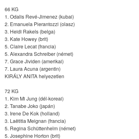
66 KG
1. Odalis Revé-Jimenez (kubai)
2. Emanuela Pierantozzi (olasz)
3. Heidi Rakels (belga)
3. Kate Howey (brit)
5. Claire Lecat (francia)
5. Alexandra Schreiber (német)
7. Grace Jividen (amerikai)
7. Laura Acuna (argentin)
KIRÁLY ANITA helyezetlen
72 KG
1. Kim Mi Jung (dél-koreai)
2. Tanabe Joko (japán)
3. Irene De Kok (holland)
3. Laëtitia Meignan (francia)
5. Regina Schüttenhelm (német)
5. Josephine Horton (brit)