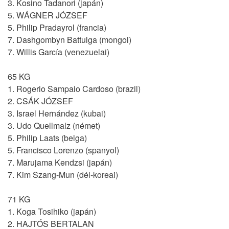
3. Kosino Tadanori (japán)
5. WÁGNER JÓZSEF
5. Philip Pradayrol (francia)
7. Dashgombyn Battulga (mongol)
7. Willis García (venezuelai)
65 KG
1. Rogerio Sampaio Cardoso (brazil)
2. CSÁK JÓZSEF
3. Israel Hernández (kubai)
3. Udo Quellmalz (német)
5. Philip Laats (belga)
5. Francisco Lorenzo (spanyol)
7. Marujama Kendzsi (japán)
7. Kim Szang-Mun (dél-koreai)
71 KG
1. Koga Tosihiko (japán)
2. HAJTÓS BERTALAN