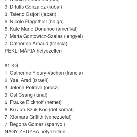
3. Driulis Gonzalez (kubai)
3. Tateno Csijori (japán)
5. Nicole Flagothier (belga)
5. Kate Marie Donahoo (amerikai)
7. Maria Gontowicz-Szalas (lengyel)
7. Cathérine Arnaud (francia)
PEKLI MÁRIA helyezetlen
61 KG
1. Catherine Fleury-Vachon (francia)
2. Yael Arad (izraeli)
3. Jelena Petrova (orosz)
3. Csi Csang (kínai)
5. Frauke Eickhoff (német)
5. Ku Jun-Szuk Koo (dél-koreai)
7. Xiomara Griffith (venezuelai)
7. Begona Gomez (spanyol)
NAGY ZSUZSA helyezetlen