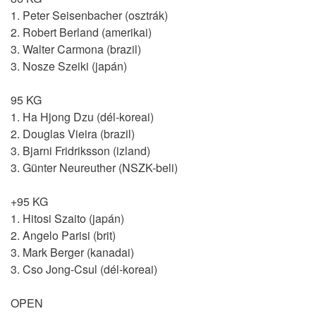
1. Peter Seisenbacher (osztrák)
2. Robert Berland (amerikai)
3. Walter Carmona (brazil)
3. Nosze Szeiki (japán)
95 KG
1. Ha Hjong Dzu (dél-koreai)
2. Douglas Vieira (brazil)
3. Bjarni Fridriksson (izland)
3. Günter Neureuther (NSZK-beli)
+95 KG
1. Hitosi Szaito (japán)
2. Angelo Parisi (brit)
3. Mark Berger (kanadai)
3. Cso Jong-Csul (dél-koreai)
OPEN