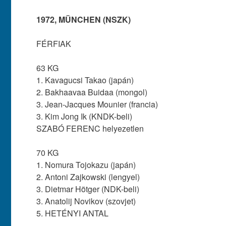
1972, MÜNCHEN (NSZK)
FÉRFIAK
63 KG
1. Kavagucsi Takao (japán)
2. Bakhaavaa Buidaa (mongol)
3. Jean-Jacques Mounier (francia)
3. Kim Jong Ik (KNDK-beli)
SZABÓ FERENC helyezetlen
70 KG
1. Nomura Tojokazu (japán)
2. Antoni Zajkowski (lengyel)
3. Dietmar Hötger (NDK-beli)
3. Anatolij Novikov (szovjet)
5. HETÉNYI ANTAL