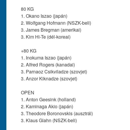
80 KG
1. Okano Iszao (japán)
2. Wolfgang Hofmann (NSZK-beli)
3. James Bregman (amerikai)
3. Kim Hi-Te (dél-koreai)
+80 KG
1. Inokuma Iszao (japán)
2. Alfred Rogers (kanadai)
3. Parnaoz Csikviladze (szovjet)
3. Anzor Kiknadze (szovjet)
OPEN
1. Anton Geesink (holland)
2. Kaminaga Akio (japán)
3. Theodore Boronovskis (ausztrál)
3. Klaus Glahn (NSZK-beli)