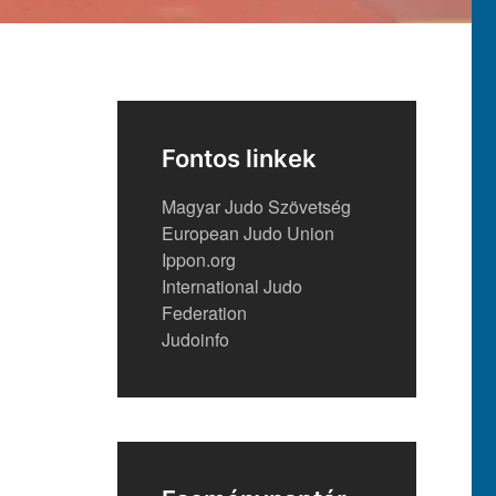
Fontos linkek
Magyar Judo Szövetség
European Judo Union
Ippon.org
International Judo
Federation
Judoinfo