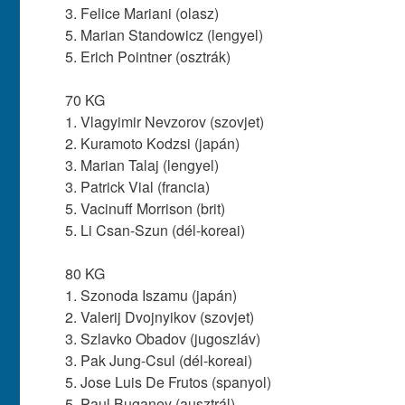
3. Felice Mariani (olasz)
5. Marian Standowicz (lengyel)
5. Erich Pointner (osztrák)
70 KG
1. Vlagyimir Nevzorov (szovjet)
2. Kuramoto Kodzsi (japán)
3. Marian Talaj (lengyel)
3. Patrick Vial (francia)
5. Vacinuff Morrison (brit)
5. Li Csan-Szun (dél-koreai)
80 KG
1. Szonoda Iszamu (japán)
2. Valerij Dvojnyikov (szovjet)
3. Szlavko Obadov (jugoszláv)
3. Pak Jung-Csul (dél-koreai)
5. Jose Luis De Frutos (spanyol)
5. Paul Buganey (ausztrál)