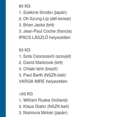
80 KG
1. Szekine Sinobu (japán)
2. Oh Szung-Lip (dél-koreai)
3. Brian Jacks (brit)
3. Jean-Paul Coche (francia)
IPACS LÁSZLÓ helyezetlen
93 KG
1. Sota Csocsosvili (szovjet)
2. David Starbrook (brit)
3. Chiaki Ishii (brazil)
3. Paul Barth (NSZK-beli)
VARGA IMRE helyezetlen
+93 KG
1. William Ruska (holland)
2. Klaus Glahn (NSZK-beli)
3. Nisimura Motoki (japán)