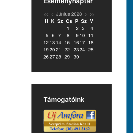
Eseménynaptár
<<
<
Június 2028
>
>>
H
K
Sz
Cs
P
Sz
V
1
2
3
4
5
6
7
8
9
10
11
12
13
14
15
16
17
18
19
20
21
22
23
24
25
26
27
28
29
30
Támogatóink