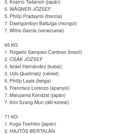
3. Kosino Tadanori (japán)
5. WÁGNER JÓZSEF
5. Philip Pradayrol (francia)
7. Dashgombyn Battulga (mongol)
7. Willis García (venezuelai)
65 KG
1. Rogerio Sampaio Cardoso (brazil)
2. CSÁK JÓZSEF
3. Israel Hernández (kubai)
3. Udo Quellmalz (német)
5. Philip Laats (belga)
5. Francisco Lorenzo (spanyol)
7. Marujama Kendzsi (japán)
7. Kim Szang-Mun (dél-koreai)
71 KG
1. Koga Tosihiko (japán)
2. HAJTÓS BERTALAN