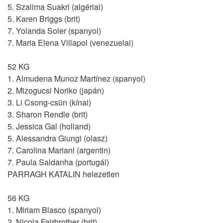
5. Szalima Suakri (algériai)
5. Karen Briggs (brit)
7. Yolanda Soler (spanyol)
7. Maria Elena Villapol (venezuelai)
52 KG
1. Almudena Munoz Martínez (spanyol)
2. Mizogucsi Noriko (japán)
3. Li Csong-csün (kínai)
3. Sharon Rendle (brit)
5. Jessica Gal (holland)
5. Alessandra Giungi (olasz)
7. Carolina Mariani (argentin)
7. Paula Saldanha (portugál)
PARRAGH KATALIN helezetlen
56 KG
1. Miriam Blasco (spanyol)
2. Nicola Fairbrother (brit)