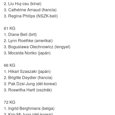
2. Liu Huj-csu (kínai)
3. Cathérine Arnaud (francia)
3. Regina Philips (NSZK-beli)
61 KG
1. Diane Bell (brit)
2. Lynn Roethke (amerikai)
3. Boguslawa Olechnowicz (lengyel)
3. Mocsida Noriko (japán)
66 KG
1. Hikari Szaszaki (japán)
2. Brigitte Deydier (francia)
3. Pak Dzsi-Jung (dél-koreai)
3. Roswitha Hartl (osztrák)
72 KG
1. Ingrid Berghmans (belga)
2. Kim Mi-Jung (dél-koreai)