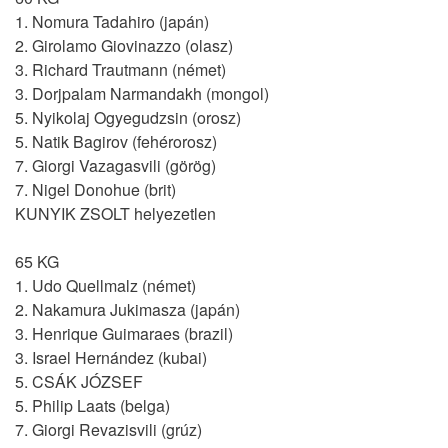
1. Nomura Tadahiro (japán)
2. Girolamo Giovinazzo (olasz)
3. Richard Trautmann (német)
3. Dorjpalam Narmandakh (mongol)
5. Nyikolaj Ogyegudzsin (orosz)
5. Natik Bagirov (fehérorosz)
7. Giorgi Vazagasvili (görög)
7. Nigel Donohue (brit)
KUNYIK ZSOLT helyezetlen
65 KG
1. Udo Quellmalz (német)
2. Nakamura Jukimasza (japán)
3. Henrique Guimaraes (brazil)
3. Israel Hernández (kubai)
5. CSÁK JÓZSEF
5. Philip Laats (belga)
7. Giorgi Revazisvili (grúz)