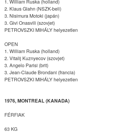
1. William Ruska (holland)
2. Klaus Glahn (NSZK-beli)
3. Nisimura Motoki (japán)
3. Givi Onasvili (szovjet)
PETROVSZKI MIHÁLY helyezetlen
OPEN
1. William Ruska (holland)
2. Vitalij Kuznyecov (szovjet)
3. Angelo Parisi (brit)
3. Jean-Claude Brondani (francia)
PETROVSZKI MIHÁLY helyezetlen
1976, MONTREAL (KANADA)
FÉRFIAK
63 KG