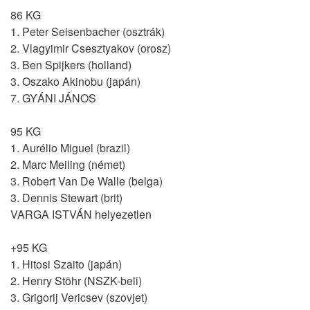
86 KG
1. Peter Seisenbacher (osztrák)
2. Vlagyimir Csesztyakov (orosz)
3. Ben Spijkers (holland)
3. Oszako Akinobu (japán)
7. GYÁNI JÁNOS
95 KG
1. Aurélio Miguel (brazil)
2. Marc Meiling (német)
3. Robert Van De Walle (belga)
3. Dennis Stewart (brit)
VARGA ISTVÁN helyezetlen
+95 KG
1. Hitosi Szaito (japán)
2. Henry Stöhr (NSZK-beli)
3. Grigorij Vericsev (szovjet)