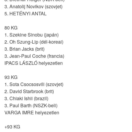
3. Anatolij Novikov (szovjet)
5. HETÉNYI ANTAL
80 KG
1. Szekine Sinobu (japán)
2. Oh Szung-Lip (dél-koreai)
3. Brian Jacks (brit)
3. Jean-Paul Coche (francia)
IPACS LÁSZLÓ helyezetlen
93 KG
1. Sota Csocsosvili (szovjet)
2. David Starbrook (brit)
3. Chiaki Ishii (brazil)
3. Paul Barth (NSZK-beli)
VARGA IMRE helyezetlen
+93 KG