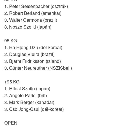
1. Peter Seisenbacher (osztrák)
2. Robert Berland (amerikai)
3. Walter Carmona (brazil)
3. Nosze Szeiki (japán)
95 KG
1. Ha Hjong Dzu (dél-koreai)
2. Douglas Vieira (brazil)
3. Bjarni Fridriksson (izland)
3. Günter Neureuther (NSZK-beli)
+95 KG
1. Hitosi Szaito (japán)
2. Angelo Parisi (brit)
3. Mark Berger (kanadai)
3. Cso Jong-Csul (dél-koreai)
OPEN