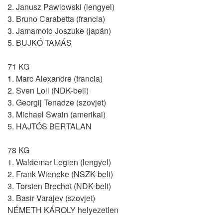
2. Janusz Pawlowski (lengyel)
3. Bruno Carabetta (francia)
3. Jamamoto Joszuke (japán)
5. BUJKÓ TAMÁS
71 KG
1. Marc Alexandre (francia)
2. Sven Loll (NDK-beli)
3. Georgij Tenadze (szovjet)
3. Michael Swain (amerikai)
5. HAJTÓS BERTALAN
78 KG
1. Waldemar Legien (lengyel)
2. Frank Wieneke (NSZK-beli)
3. Torsten Brechot (NDK-beli)
3. Basir Varajev (szovjet)
NÉMETH KÁROLY helyezetlen