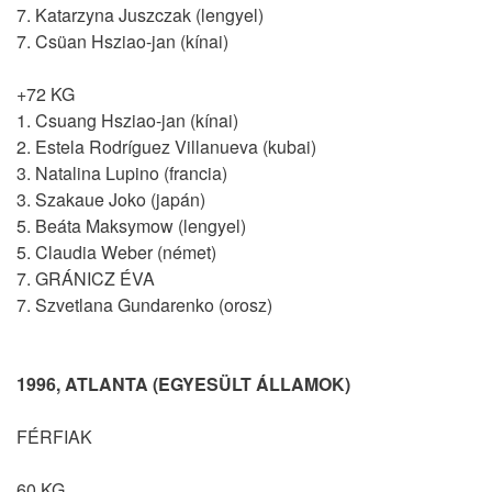
7. Katarzyna Juszczak (lengyel)
7. Csüan Hsziao-jan (kínai)
+72 KG
1. Csuang Hsziao-jan (kínai)
2. Estela Rodríguez Villanueva (kubai)
3. Natalina Lupino (francia)
3. Szakaue Joko (japán)
5. Beáta Maksymow (lengyel)
5. Claudia Weber (német)
7. GRÁNICZ ÉVA
7. Szvetlana Gundarenko (orosz)
1996, ATLANTA (EGYESÜLT ÁLLAMOK)
FÉRFIAK
60 KG