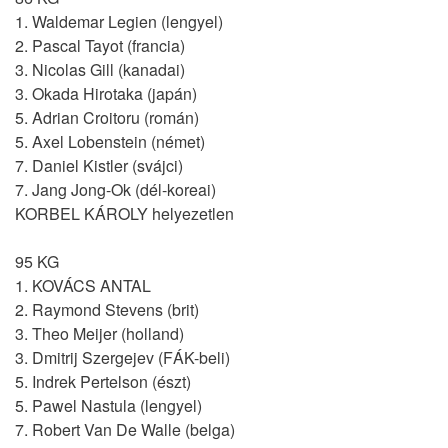
1. Waldemar Legien (lengyel)
2. Pascal Tayot (francia)
3. Nicolas Gill (kanadai)
3. Okada Hirotaka (japán)
5. Adrian Croitoru (román)
5. Axel Lobenstein (német)
7. Daniel Kistler (svájci)
7. Jang Jong-Ok (dél-koreai)
KORBEL KÁROLY helyezetlen
95 KG
1. KOVÁCS ANTAL
2. Raymond Stevens (brit)
3. Theo Meijer (holland)
3. Dmitrij Szergejev (FÁK-beli)
5. Indrek Pertelson (észt)
5. Pawel Nastula (lengyel)
7. Robert Van De Walle (belga)