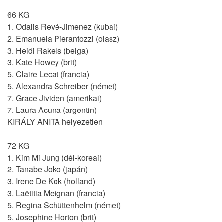
66 KG
1. Odalis Revé-Jimenez (kubai)
2. Emanuela Pierantozzi (olasz)
3. Heidi Rakels (belga)
3. Kate Howey (brit)
5. Claire Lecat (francia)
5. Alexandra Schreiber (német)
7. Grace Jividen (amerikai)
7. Laura Acuna (argentin)
KIRÁLY ANITA helyezetlen
72 KG
1. Kim Mi Jung (dél-koreai)
2. Tanabe Joko (japán)
3. Irene De Kok (holland)
3. Laëtitia Meignan (francia)
5. Regina Schüttenhelm (német)
5. Josephine Horton (brit)