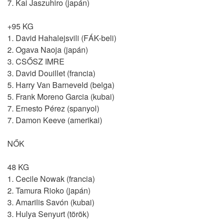
7. Kai Jaszuhiro (japán)
+95 KG
1. David Hahalejsvili (FÁK-beli)
2. Ogava Naoja (japán)
3. CSŐSZ IMRE
3. David Douillet (francia)
5. Harry Van Barneveld (belga)
5. Frank Moreno Garcia (kubai)
7. Ernesto Pérez (spanyol)
7. Damon Keeve (amerikai)
NŐK
48 KG
1. Cecile Nowak (francia)
2. Tamura Rioko (japán)
3. Amarilis Savón (kubai)
3. Hulya Senyurt (török)