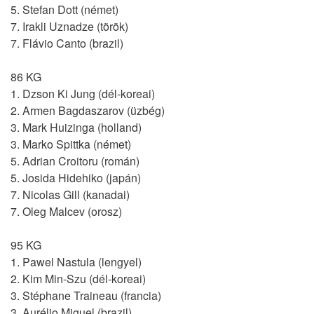
5. Stefan Dott (német)
7. Irakli Uznadze (török)
7. Flávio Canto (brazil)
86 KG
1. Dzson Ki Jung (dél-koreai)
2. Armen Bagdaszarov (üzbég)
3. Mark Huizinga (holland)
3. Marko Spittka (német)
5. Adrian Croitoru (román)
5. Josida Hidehiko (japán)
7. Nicolas Gill (kanadai)
7. Oleg Malcev (orosz)
95 KG
1. Pawel Nastula (lengyel)
2. Kim Min-Szu (dél-koreai)
3. Stéphane Traineau (francia)
3. Aurélio Miguel (brazil)