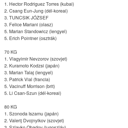
1. Hector Rodriguez Torres (kubai)
2. Csang Eun-Jung (dél-koreai)
3. TUNCSIK JÓZSEF
3. Felice Mariani (olasz)
5. Marian Standowicz (lengyel)
5. Erich Pointner (osztrák)
70 KG
1. Vlagyimir Nevzorov (szovjet)
2. Kuramoto Kodzsi (japán)
3. Marian Talaj (lengyel)
3. Patrick Vial (francia)
5. Vacinuff Morrison (brit)
5. Li Csan-Szun (dél-koreai)
80 KG
1. Szonoda Iszamu (japán)
2. Valerij Dvojnyikov (szovjet)
3. Szlavko Obadov (jugoszláv)