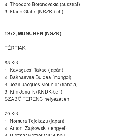
3. Theodore Boronovskis (ausztrál)
3. Klaus Glahn (NSZK-beli)
1972, MÜNCHEN (NSZK)
FÉRFIAK
63 KG
1. Kavagucsi Takao (japán)
2. Bakhaavaa Buidaa (mongol)
3. Jean-Jacques Mounier (francia)
3. Kim Jong Ik (KNDK-beli)
SZABÓ FERENC helyezetlen
70 KG
1. Nomura Tojokazu (japán)
2. Antoni Zajkowski (lengyel)
3. Dietmar Hötger (NDK-beli)