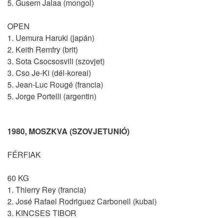
5. Gusem Jalaa (mongol)
OPEN
1. Uemura Haruki (japán)
2. Keith Remfry (brit)
3. Sota Csocsosvili (szovjet)
3. Cso Je-Ki (dél-koreai)
5. Jean-Luc Rougé (francia)
5. Jorge Portelli (argentin)
1980, MOSZKVA (SZOVJETUNIÓ)
FÉRFIAK
60 KG
1. Thierry Rey (francia)
2. José Rafael Rodriguez Carbonell (kubai)
3. KINCSES TIBOR