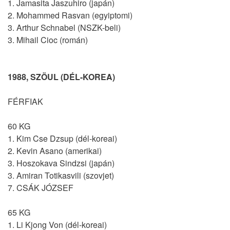
1. Jamasita Jaszuhiro (japán)
2. Mohammed Rasvan (egyiptomi)
3. Arthur Schnabel (NSZK-beli)
3. Mihail Cioc (román)
1988, SZÖUL (DÉL-KOREA)
FÉRFIAK
60 KG
1. Kim Cse Dzsup (dél-koreai)
2. Kevin Asano (amerikai)
3. Hoszokava Sindzsi (japán)
3. Amiran Totikasvili (szovjet)
7. CSÁK JÓZSEF
65 KG
1. Li Kjong Von (dél-koreai)