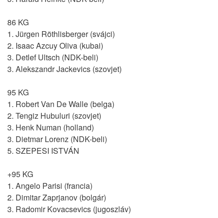
86 KG
1. Jürgen Röthlisberger (svájci)
2. Isaac Azcuy Oliva (kubai)
3. Detlef Ultsch (NDK-beli)
3. Alekszandr Jackevics (szovjet)
95 KG
1. Robert Van De Walle (belga)
2. Tengiz Hubuluri (szovjet)
3. Henk Numan (holland)
3. Dietmar Lorenz (NDK-beli)
5. SZEPESI ISTVÁN
+95 KG
1. Angelo Parisi (francia)
2. Dimitar Zaprjanov (bolgár)
3. Radomir Kovacsevics (jugoszláv)