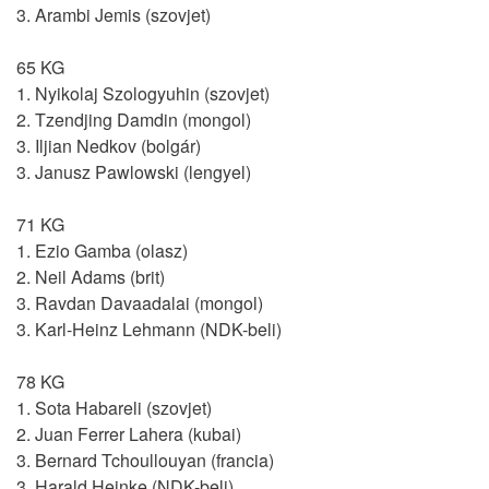
3. Arambi Jemis (szovjet)
65 KG
1. Nyikolaj Szologyuhin (szovjet)
2. Tzendjing Damdin (mongol)
3. Iljian Nedkov (bolgár)
3. Janusz Pawlowski (lengyel)
71 KG
1. Ezio Gamba (olasz)
2. Neil Adams (brit)
3. Ravdan Davaadalai (mongol)
3. Karl-Heinz Lehmann (NDK-beli)
78 KG
1. Sota Habareli (szovjet)
2. Juan Ferrer Lahera (kubai)
3. Bernard Tchoullouyan (francia)
3. Harald Heinke (NDK-beli)