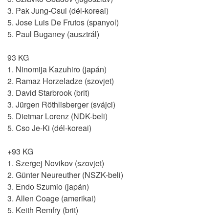
3. Pak Jung-Csul (dél-koreai)
5. Jose Luis De Frutos (spanyol)
5. Paul Buganey (ausztrál)
93 KG
1. Ninomija Kazuhiro (japán)
2. Ramaz Horzeladze (szovjet)
3. David Starbrook (brit)
3. Jürgen Röthlisberger (svájci)
5. Dietmar Lorenz (NDK-beli)
5. Cso Je-Ki (dél-koreai)
+93 KG
1. Szergej Novikov (szovjet)
2. Günter Neureuther (NSZK-beli)
3. Endo Szumio (japán)
3. Allen Coage (amerikai)
5. Keith Remfry (brit)