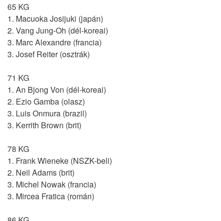
65 KG
1. Macuoka Josijuki (japán)
2. Vang Jung-Oh (dél-koreai)
3. Marc Alexandre (francia)
3. Josef Reiter (osztrák)
71 KG
1. An Bjong Von (dél-koreai)
2. Ezio Gamba (olasz)
3. Luis Onmura (brazil)
3. Kerrith Brown (brit)
78 KG
1. Frank Wieneke (NSZK-beli)
2. Neil Adams (brit)
3. Michel Nowak (francia)
3. Mircea Fratica (román)
86 KG