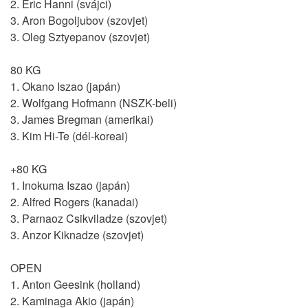
2. Eric Hanni (svájci)
3. Aron Bogoljubov (szovjet)
3. Oleg Sztyepanov (szovjet)
80 KG
1. Okano Iszao (japán)
2. Wolfgang Hofmann (NSZK-beli)
3. James Bregman (amerikai)
3. Kim Hi-Te (dél-koreai)
+80 KG
1. Inokuma Iszao (japán)
2. Alfred Rogers (kanadai)
3. Parnaoz Csikviladze (szovjet)
3. Anzor Kiknadze (szovjet)
OPEN
1. Anton Geesink (holland)
2. Kaminaga Akio (japán)