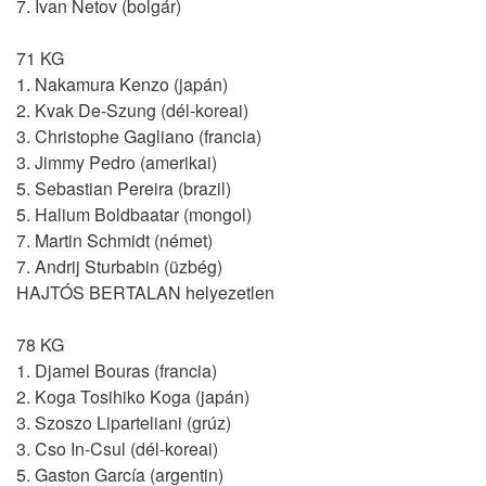
7. Ivan Netov (bolgár)
71 KG
1. Nakamura Kenzo (japán)
2. Kvak De-Szung (dél-koreai)
3. Christophe Gagliano (francia)
3. Jimmy Pedro (amerikai)
5. Sebastian Pereira (brazil)
5. Halium Boldbaatar (mongol)
7. Martin Schmidt (német)
7. Andrij Sturbabin (üzbég)
HAJTÓS BERTALAN helyezetlen
78 KG
1. Djamel Bouras (francia)
2. Koga Tosihiko Koga (japán)
3. Szoszo Liparteliani (grúz)
3. Cso In-Csul (dél-koreai)
5. Gaston García (argentin)