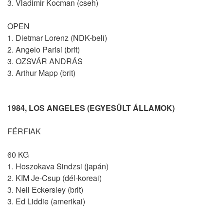
3. Vladimir Kocman (cseh)
OPEN
1. Dietmar Lorenz (NDK-beli)
2. Angelo Parisi (brit)
3. OZSVÁR ANDRÁS
3. Arthur Mapp (brit)
1984, LOS ANGELES (EGYESÜLT ÁLLAMOK)
FÉRFIAK
60 KG
1. Hoszokava Sindzsi (japán)
2. KIM Je-Csup (dél-koreai)
3. Neil Eckersley (brit)
3. Ed Liddie (amerikai)