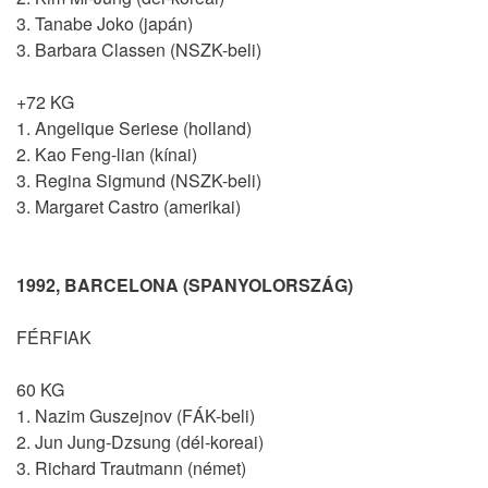
3. Tanabe Joko (japán)
3. Barbara Classen (NSZK-beli)
+72 KG
1. Angelique Seriese (holland)
2. Kao Feng-lian (kínai)
3. Regina Sigmund (NSZK-beli)
3. Margaret Castro (amerikai)
1992, BARCELONA (SPANYOLORSZÁG)
FÉRFIAK
60 KG
1. Nazim Guszejnov (FÁK-beli)
2. Jun Jung-Dzsung (dél-koreai)
3. Richard Trautmann (német)