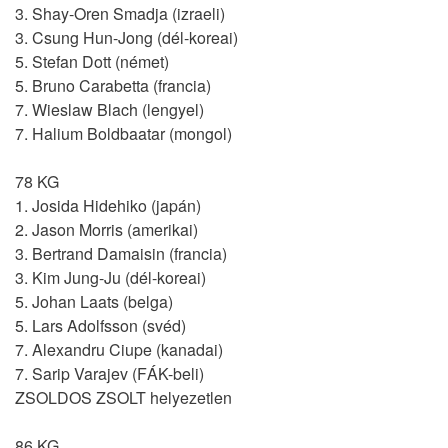
3. Shay-Oren Smadja (izraeli)
3. Csung Hun-Jong (dél-koreai)
5. Stefan Dott (német)
5. Bruno Carabetta (francia)
7. Wieslaw Blach (lengyel)
7. Halium Boldbaatar (mongol)
78 KG
1. Josida Hidehiko (japán)
2. Jason Morris (amerikai)
3. Bertrand Damaisin (francia)
3. Kim Jung-Ju (dél-koreai)
5. Johan Laats (belga)
5. Lars Adolfsson (svéd)
7. Alexandru Ciupe (kanadai)
7. Sarip Varajev (FÁK-beli)
ZSOLDOS ZSOLT helyezetlen
86 KG