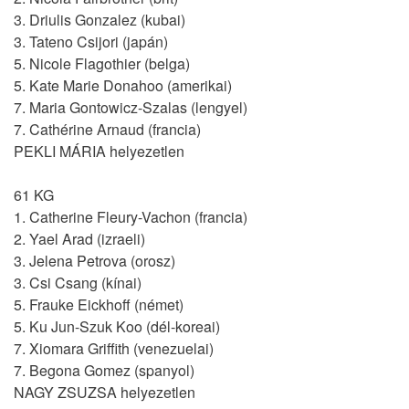
3. Driulis Gonzalez (kubai)
3. Tateno Csijori (japán)
5. Nicole Flagothier (belga)
5. Kate Marie Donahoo (amerikai)
7. Maria Gontowicz-Szalas (lengyel)
7. Cathérine Arnaud (francia)
PEKLI MÁRIA helyezetlen
61 KG
1. Catherine Fleury-Vachon (francia)
2. Yael Arad (izraeli)
3. Jelena Petrova (orosz)
3. Csi Csang (kínai)
5. Frauke Eickhoff (német)
5. Ku Jun-Szuk Koo (dél-koreai)
7. Xiomara Griffith (venezuelai)
7. Begona Gomez (spanyol)
NAGY ZSUZSA helyezetlen