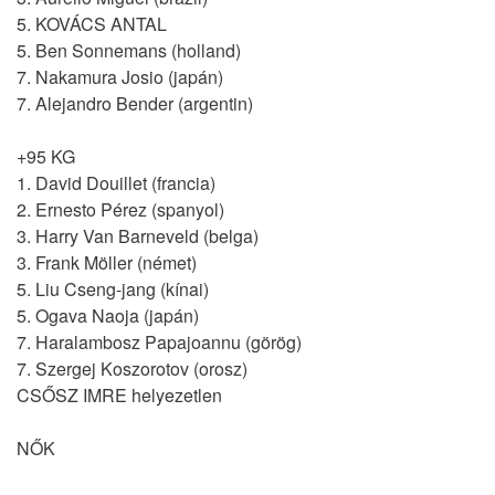
5. KOVÁCS ANTAL
5. Ben Sonnemans (holland)
7. Nakamura Josio (japán)
7. Alejandro Bender (argentin)
+95 KG
1. David Douillet (francia)
2. Ernesto Pérez (spanyol)
3. Harry Van Barneveld (belga)
3. Frank Möller (német)
5. Liu Cseng-jang (kínai)
5. Ogava Naoja (japán)
7. Haralambosz Papajoannu (görög)
7. Szergej Koszorotov (orosz)
CSŐSZ IMRE helyezetlen
NŐK