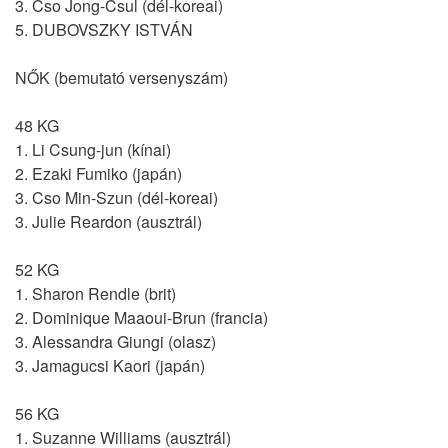
3. Cso Jong-Csul (dél-koreai)
5. DUBOVSZKY ISTVÁN
NŐK (bemutató versenyszám)
48 KG
1. Li Csung-jun (kínai)
2. Ezaki Fumiko (japán)
3. Cso Min-Szun (dél-koreai)
3. Julie Reardon (ausztrál)
52 KG
1. Sharon Rendle (brit)
2. Dominique Maaoui-Brun (francia)
3. Alessandra Giungi (olasz)
3. Jamagucsi Kaori (japán)
56 KG
1. Suzanne Williams (ausztrál)