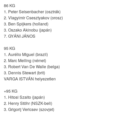
86 KG
1. Peter Seisenbacher (osztrák)
2. Vlagyimir Csesztyakov (orosz)
3. Ben Spijkers (holland)
3. Oszako Akinobu (japán)
7. GYÁNI JÁNOS
95 KG
1. Aurélio Miguel (brazil)
2. Marc Meiling (német)
3. Robert Van De Walle (belga)
3. Dennis Stewart (brit)
VARGA ISTVÁN helyezetlen
+95 KG
1. Hitosi Szaito (japán)
2. Henry Stöhr (NSZK-beli)
3. Grigorij Vericsev (szovjet)