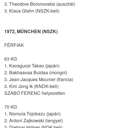
3. Theodore Boronovskis (ausztrál)
3. Klaus Glahn (NSZK-beli)
1972, MÜNCHEN (NSZK)
FÉRFIAK
63 KG
1. Kavagucsi Takao (japán)
2. Bakhaavaa Buidaa (mongol)
3. Jean-Jacques Mounier (francia)
3. Kim Jong Ik (KNDK-beli)
SZABÓ FERENC helyezetlen
70 KG
1. Nomura Tojokazu (japán)
2. Antoni Zajkowski (lengyel)
3. Dietmar Hötger (NDK-beli)