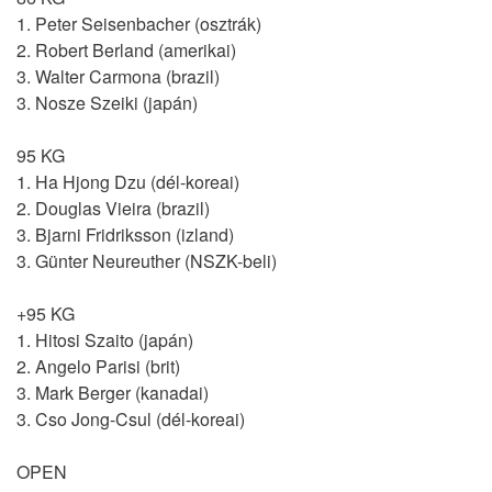
1. Peter Seisenbacher (osztrák)
2. Robert Berland (amerikai)
3. Walter Carmona (brazil)
3. Nosze Szeiki (japán)
95 KG
1. Ha Hjong Dzu (dél-koreai)
2. Douglas Vieira (brazil)
3. Bjarni Fridriksson (izland)
3. Günter Neureuther (NSZK-beli)
+95 KG
1. Hitosi Szaito (japán)
2. Angelo Parisi (brit)
3. Mark Berger (kanadai)
3. Cso Jong-Csul (dél-koreai)
OPEN