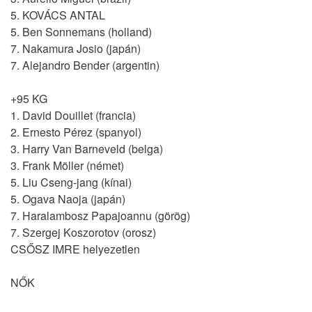
5. KOVÁCS ANTAL
5. Ben Sonnemans (holland)
7. Nakamura Josio (japán)
7. Alejandro Bender (argentin)
+95 KG
1. David Douillet (francia)
2. Ernesto Pérez (spanyol)
3. Harry Van Barneveld (belga)
3. Frank Möller (német)
5. Liu Cseng-jang (kínai)
5. Ogava Naoja (japán)
7. Haralambosz Papajoannu (görög)
7. Szergej Koszorotov (orosz)
CSŐSZ IMRE helyezetlen
NŐK