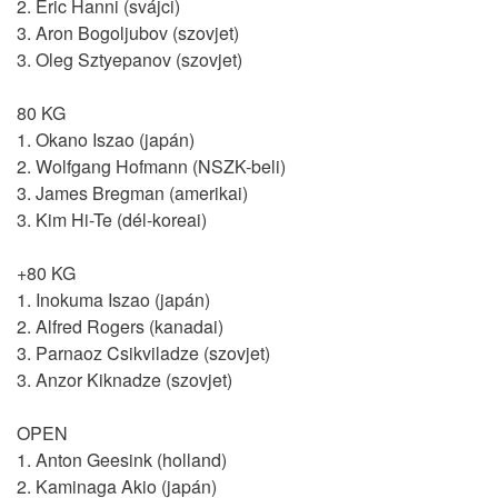
2. Eric Hanni (svájci)
3. Aron Bogoljubov (szovjet)
3. Oleg Sztyepanov (szovjet)
80 KG
1. Okano Iszao (japán)
2. Wolfgang Hofmann (NSZK-beli)
3. James Bregman (amerikai)
3. Kim Hi-Te (dél-koreai)
+80 KG
1. Inokuma Iszao (japán)
2. Alfred Rogers (kanadai)
3. Parnaoz Csikviladze (szovjet)
3. Anzor Kiknadze (szovjet)
OPEN
1. Anton Geesink (holland)
2. Kaminaga Akio (japán)