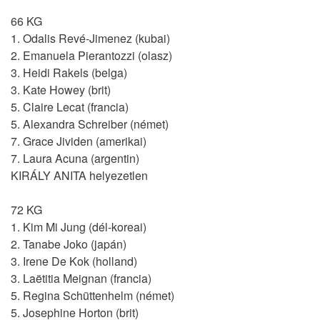
66 KG
1. Odalis Revé-Jimenez (kubai)
2. Emanuela Pierantozzi (olasz)
3. Heidi Rakels (belga)
3. Kate Howey (brit)
5. Claire Lecat (francia)
5. Alexandra Schreiber (német)
7. Grace Jividen (amerikai)
7. Laura Acuna (argentin)
KIRÁLY ANITA helyezetlen
72 KG
1. Kim Mi Jung (dél-koreai)
2. Tanabe Joko (japán)
3. Irene De Kok (holland)
3. Laëtitia Meignan (francia)
5. Regina Schüttenhelm (német)
5. Josephine Horton (brit)