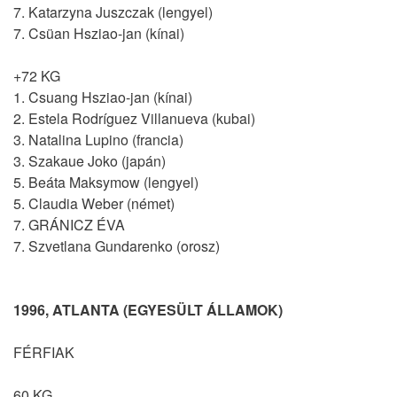
7. Katarzyna Juszczak (lengyel)
7. Csüan Hsziao-jan (kínai)
+72 KG
1. Csuang Hsziao-jan (kínai)
2. Estela Rodríguez Villanueva (kubai)
3. Natalina Lupino (francia)
3. Szakaue Joko (japán)
5. Beáta Maksymow (lengyel)
5. Claudia Weber (német)
7. GRÁNICZ ÉVA
7. Szvetlana Gundarenko (orosz)
1996, ATLANTA (EGYESÜLT ÁLLAMOK)
FÉRFIAK
60 KG