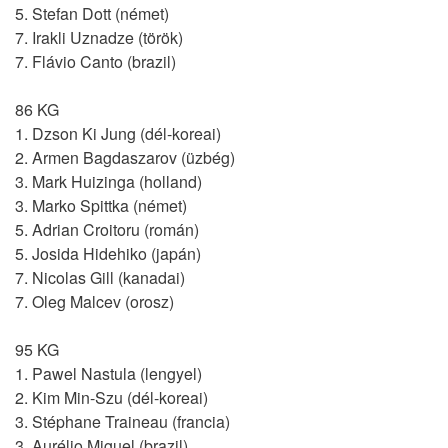
5. Stefan Dott (német)
7. Irakli Uznadze (török)
7. Flávio Canto (brazil)
86 KG
1. Dzson Ki Jung (dél-koreai)
2. Armen Bagdaszarov (üzbég)
3. Mark Huizinga (holland)
3. Marko Spittka (német)
5. Adrian Croitoru (román)
5. Josida Hidehiko (japán)
7. Nicolas Gill (kanadai)
7. Oleg Malcev (orosz)
95 KG
1. Pawel Nastula (lengyel)
2. Kim Min-Szu (dél-koreai)
3. Stéphane Traineau (francia)
3. Aurélio Miguel (brazil)