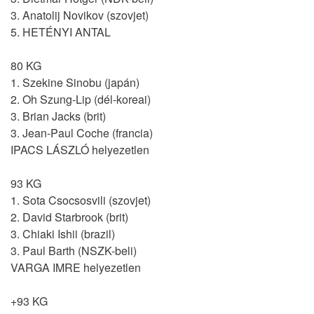
3. Anatolij Novikov (szovjet)
5. HETÉNYI ANTAL
80 KG
1. Szekine Sinobu (japán)
2. Oh Szung-Lip (dél-koreai)
3. Brian Jacks (brit)
3. Jean-Paul Coche (francia)
IPACS LÁSZLÓ helyezetlen
93 KG
1. Sota Csocsosvili (szovjet)
2. David Starbrook (brit)
3. Chiaki Ishii (brazil)
3. Paul Barth (NSZK-beli)
VARGA IMRE helyezetlen
+93 KG