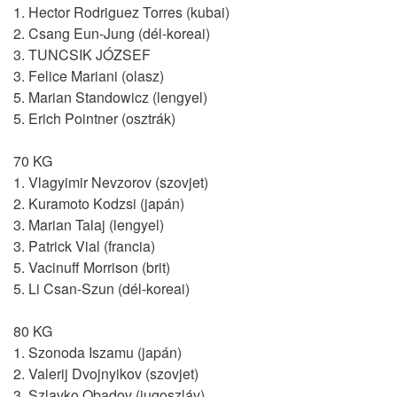
1. Hector Rodriguez Torres (kubai)
2. Csang Eun-Jung (dél-koreai)
3. TUNCSIK JÓZSEF
3. Felice Mariani (olasz)
5. Marian Standowicz (lengyel)
5. Erich Pointner (osztrák)
70 KG
1. Vlagyimir Nevzorov (szovjet)
2. Kuramoto Kodzsi (japán)
3. Marian Talaj (lengyel)
3. Patrick Vial (francia)
5. Vacinuff Morrison (brit)
5. Li Csan-Szun (dél-koreai)
80 KG
1. Szonoda Iszamu (japán)
2. Valerij Dvojnyikov (szovjet)
3. Szlavko Obadov (jugoszláv)