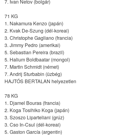
7. Ivan Netov (bolgár)
71 KG
1. Nakamura Kenzo (japán)
2. Kvak De-Szung (dél-koreai)
3. Christophe Gagliano (francia)
3. Jimmy Pedro (amerikai)
5. Sebastian Pereira (brazil)
5. Halium Boldbaatar (mongol)
7. Martin Schmidt (német)
7. Andrij Sturbabin (üzbég)
HAJTÓS BERTALAN helyezetlen
78 KG
1. Djamel Bouras (francia)
2. Koga Tosihiko Koga (japán)
3. Szoszo Liparteliani (grúz)
3. Cso In-Csul (dél-koreai)
5. Gaston García (argentin)