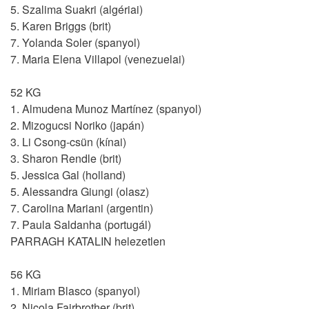
5. Szalima Suakri (algériai)
5. Karen Briggs (brit)
7. Yolanda Soler (spanyol)
7. Maria Elena Villapol (venezuelai)
52 KG
1. Almudena Munoz Martínez (spanyol)
2. Mizogucsi Noriko (japán)
3. Li Csong-csün (kínai)
3. Sharon Rendle (brit)
5. Jessica Gal (holland)
5. Alessandra Giungi (olasz)
7. Carolina Mariani (argentin)
7. Paula Saldanha (portugál)
PARRAGH KATALIN helezetlen
56 KG
1. Miriam Blasco (spanyol)
2. Nicola Fairbrother (brit)