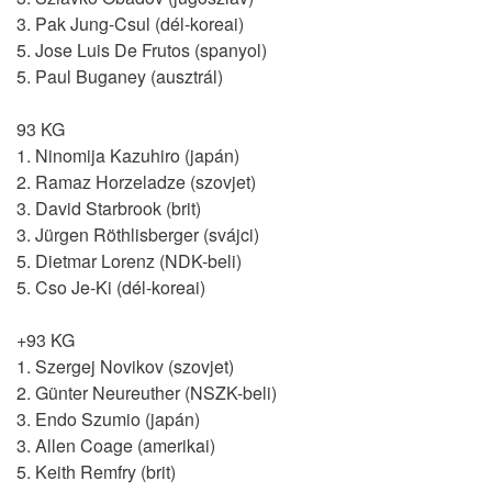
3. Pak Jung-Csul (dél-koreai)
5. Jose Luis De Frutos (spanyol)
5. Paul Buganey (ausztrál)
93 KG
1. Ninomija Kazuhiro (japán)
2. Ramaz Horzeladze (szovjet)
3. David Starbrook (brit)
3. Jürgen Röthlisberger (svájci)
5. Dietmar Lorenz (NDK-beli)
5. Cso Je-Ki (dél-koreai)
+93 KG
1. Szergej Novikov (szovjet)
2. Günter Neureuther (NSZK-beli)
3. Endo Szumio (japán)
3. Allen Coage (amerikai)
5. Keith Remfry (brit)