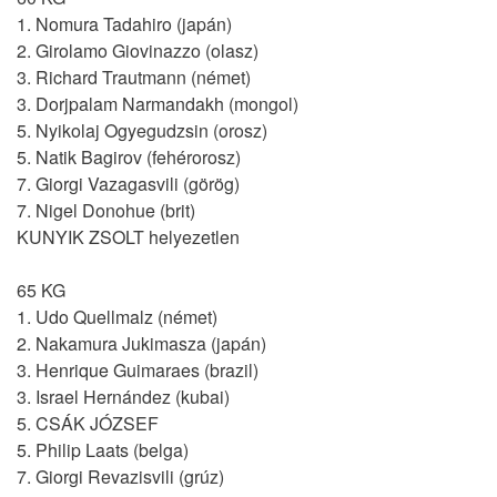
1. Nomura Tadahiro (japán)
2. Girolamo Giovinazzo (olasz)
3. Richard Trautmann (német)
3. Dorjpalam Narmandakh (mongol)
5. Nyikolaj Ogyegudzsin (orosz)
5. Natik Bagirov (fehérorosz)
7. Giorgi Vazagasvili (görög)
7. Nigel Donohue (brit)
KUNYIK ZSOLT helyezetlen
65 KG
1. Udo Quellmalz (német)
2. Nakamura Jukimasza (japán)
3. Henrique Guimaraes (brazil)
3. Israel Hernández (kubai)
5. CSÁK JÓZSEF
5. Philip Laats (belga)
7. Giorgi Revazisvili (grúz)