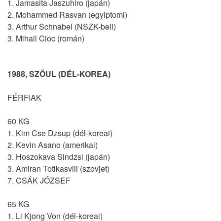
1. Jamasita Jaszuhiro (japán)
2. Mohammed Rasvan (egyiptomi)
3. Arthur Schnabel (NSZK-beli)
3. Mihail Cioc (román)
1988, SZÖUL (DÉL-KOREA)
FÉRFIAK
60 KG
1. Kim Cse Dzsup (dél-koreai)
2. Kevin Asano (amerikai)
3. Hoszokava Sindzsi (japán)
3. Amiran Totikasvili (szovjet)
7. CSÁK JÓZSEF
65 KG
1. Li Kjong Von (dél-koreai)