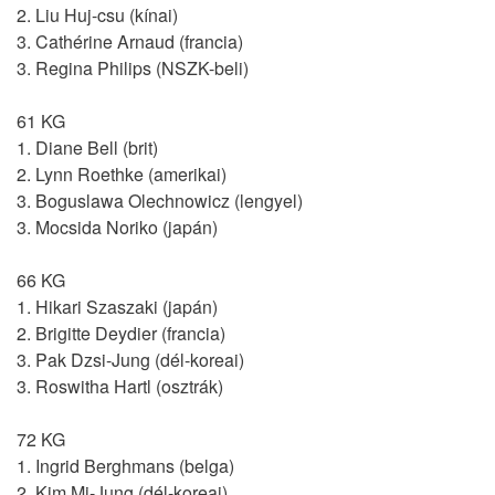
2. Liu Huj-csu (kínai)
3. Cathérine Arnaud (francia)
3. Regina Philips (NSZK-beli)
61 KG
1. Diane Bell (brit)
2. Lynn Roethke (amerikai)
3. Boguslawa Olechnowicz (lengyel)
3. Mocsida Noriko (japán)
66 KG
1. Hikari Szaszaki (japán)
2. Brigitte Deydier (francia)
3. Pak Dzsi-Jung (dél-koreai)
3. Roswitha Hartl (osztrák)
72 KG
1. Ingrid Berghmans (belga)
2. Kim Mi-Jung (dél-koreai)