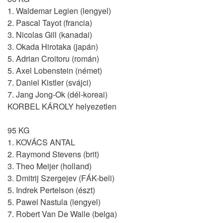
1. Waldemar Legien (lengyel)
2. Pascal Tayot (francia)
3. Nicolas Gill (kanadai)
3. Okada Hirotaka (japán)
5. Adrian Croitoru (román)
5. Axel Lobenstein (német)
7. Daniel Kistler (svájci)
7. Jang Jong-Ok (dél-koreai)
KORBEL KÁROLY helyezetlen
95 KG
1. KOVÁCS ANTAL
2. Raymond Stevens (brit)
3. Theo Meijer (holland)
3. Dmitrij Szergejev (FÁK-beli)
5. Indrek Pertelson (észt)
5. Pawel Nastula (lengyel)
7. Robert Van De Walle (belga)