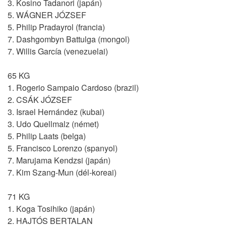
3. Kosino Tadanori (japán)
5. WÁGNER JÓZSEF
5. Philip Pradayrol (francia)
7. Dashgombyn Battulga (mongol)
7. Willis García (venezuelai)
65 KG
1. Rogerio Sampaio Cardoso (brazil)
2. CSÁK JÓZSEF
3. Israel Hernández (kubai)
3. Udo Quellmalz (német)
5. Philip Laats (belga)
5. Francisco Lorenzo (spanyol)
7. Marujama Kendzsi (japán)
7. Kim Szang-Mun (dél-koreai)
71 KG
1. Koga Tosihiko (japán)
2. HAJTÓS BERTALAN