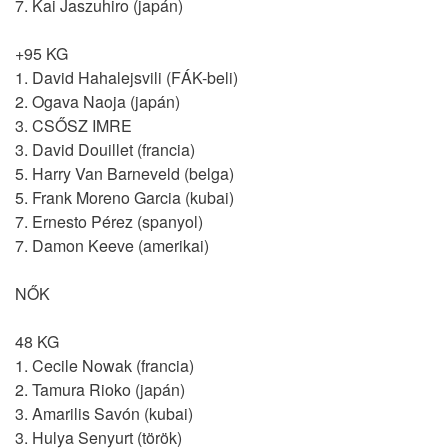
7. Kai Jaszuhiro (japán)
+95 KG
1. David Hahalejsvili (FÁK-beli)
2. Ogava Naoja (japán)
3. CSŐSZ IMRE
3. David Douillet (francia)
5. Harry Van Barneveld (belga)
5. Frank Moreno Garcia (kubai)
7. Ernesto Pérez (spanyol)
7. Damon Keeve (amerikai)
NŐK
48 KG
1. Cecile Nowak (francia)
2. Tamura Rioko (japán)
3. Amarilis Savón (kubai)
3. Hulya Senyurt (török)