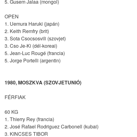
5. Gusem Jalaa (mongol)
OPEN
1. Uemura Haruki (japán)
2. Keith Remfry (brit)
3. Sota Csocsosvili (szovjet)
3. Cso Je-Ki (dél-koreai)
5. Jean-Luc Rougé (francia)
5. Jorge Portelli (argentin)
1980, MOSZKVA (SZOVJETUNIÓ)
FÉRFIAK
60 KG
1. Thierry Rey (francia)
2. José Rafael Rodriguez Carbonell (kubai)
3. KINCSES TIBOR