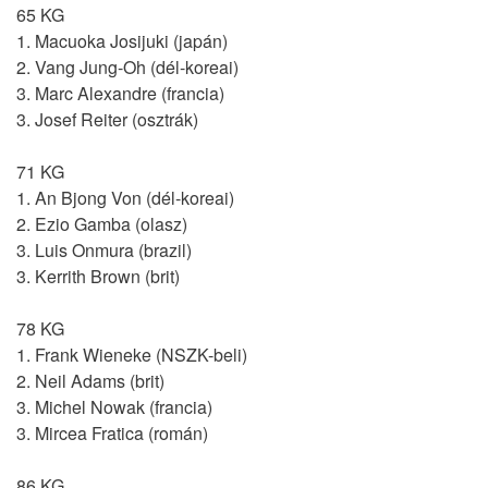
65 KG
1. Macuoka Josijuki (japán)
2. Vang Jung-Oh (dél-koreai)
3. Marc Alexandre (francia)
3. Josef Reiter (osztrák)
71 KG
1. An Bjong Von (dél-koreai)
2. Ezio Gamba (olasz)
3. Luis Onmura (brazil)
3. Kerrith Brown (brit)
78 KG
1. Frank Wieneke (NSZK-beli)
2. Neil Adams (brit)
3. Michel Nowak (francia)
3. Mircea Fratica (román)
86 KG