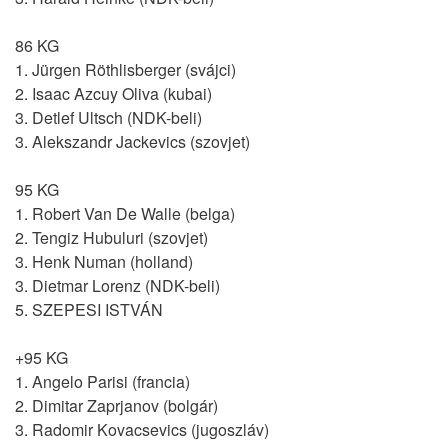
86 KG
1. Jürgen Röthlisberger (svájci)
2. Isaac Azcuy Oliva (kubai)
3. Detlef Ultsch (NDK-beli)
3. Alekszandr Jackevics (szovjet)
95 KG
1. Robert Van De Walle (belga)
2. Tengiz Hubuluri (szovjet)
3. Henk Numan (holland)
3. Dietmar Lorenz (NDK-beli)
5. SZEPESI ISTVÁN
+95 KG
1. Angelo Parisi (francia)
2. Dimitar Zaprjanov (bolgár)
3. Radomir Kovacsevics (jugoszláv)