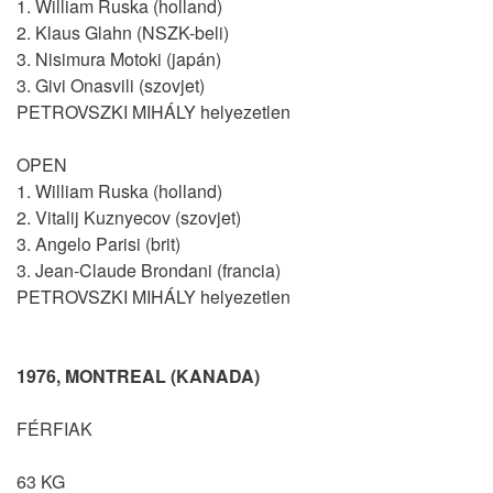
1. William Ruska (holland)
2. Klaus Glahn (NSZK-beli)
3. Nisimura Motoki (japán)
3. Givi Onasvili (szovjet)
PETROVSZKI MIHÁLY helyezetlen
OPEN
1. William Ruska (holland)
2. Vitalij Kuznyecov (szovjet)
3. Angelo Parisi (brit)
3. Jean-Claude Brondani (francia)
PETROVSZKI MIHÁLY helyezetlen
1976, MONTREAL (KANADA)
FÉRFIAK
63 KG