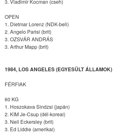
3. Vladimir Kocman (cseh)
OPEN
1. Dietmar Lorenz (NDK-beli)
2. Angelo Parisi (brit)
3. OZSVÁR ANDRÁS
3. Arthur Mapp (brit)
1984, LOS ANGELES (EGYESÜLT ÁLLAMOK)
FÉRFIAK
60 KG
1. Hoszokava Sindzsi (japán)
2. KIM Je-Csup (dél-koreai)
3. Neil Eckersley (brit)
3. Ed Liddie (amerikai)