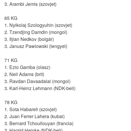
3. Arambi Jemis (szovjet)
65 KG
1. Nyikolaj Szologyuhin (szovjet)
2. Tzendjing Damdin (mongol)
3. Iljian Nedkov (bolgár)
3. Janusz Pawlowski (lengyel)
71 KG
1. Ezio Gamba (olasz)
2. Neil Adams (brit)
3. Ravdan Davaadalai (mongol)
3. Karl-Heinz Lehmann (NDK-beli)
78 KG
1. Sota Habareli (szovjet)
2. Juan Ferrer Lahera (kubai)
3. Bernard Tchoullouyan (francia)
3. Harald Heinke (NDK-beli)