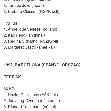
3. Tanabe Joko (japán)
3. Barbara Classen (NSZK-beli)
+72 KG
1. Angelique Seriese (holland)
2. Kao Feng-lian (kínai)
3. Regina Sigmund (NSZK-beli)
3. Margaret Castro (amerikai)
1992, BARCELONA (SPANYOLORSZÁG)
FÉRFIAK
60 KG
1. Nazim Guszejnov (FÁK-beli)
2. Jun Jung-Dzsung (dél-koreai)
3. Richard Trautmann (német)