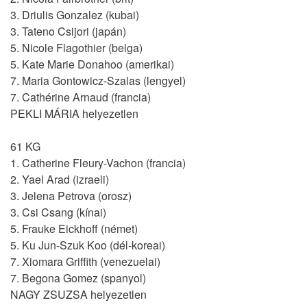
3. Driulis Gonzalez (kubai)
3. Tateno Csijori (japán)
5. Nicole Flagothier (belga)
5. Kate Marie Donahoo (amerikai)
7. Maria Gontowicz-Szalas (lengyel)
7. Cathérine Arnaud (francia)
PEKLI MÁRIA helyezetlen
61 KG
1. Catherine Fleury-Vachon (francia)
2. Yael Arad (izraeli)
3. Jelena Petrova (orosz)
3. Csi Csang (kínai)
5. Frauke Eickhoff (német)
5. Ku Jun-Szuk Koo (dél-koreai)
7. Xiomara Griffith (venezuelai)
7. Begona Gomez (spanyol)
NAGY ZSUZSA helyezetlen