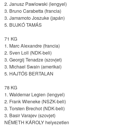
2. Janusz Pawlowski (lengyel)
3. Bruno Carabetta (francia)
3. Jamamoto Joszuke (japán)
5. BUJKÓ TAMÁS
71 KG
1. Marc Alexandre (francia)
2. Sven Loll (NDK-beli)
3. Georgij Tenadze (szovjet)
3. Michael Swain (amerikai)
5. HAJTÓS BERTALAN
78 KG
1. Waldemar Legien (lengyel)
2. Frank Wieneke (NSZK-beli)
3. Torsten Brechot (NDK-beli)
3. Basir Varajev (szovjet)
NÉMETH KÁROLY helyezetlen