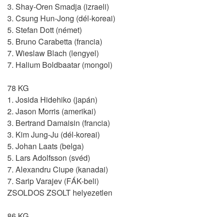
3. Shay-Oren Smadja (izraeli)
3. Csung Hun-Jong (dél-koreai)
5. Stefan Dott (német)
5. Bruno Carabetta (francia)
7. Wieslaw Blach (lengyel)
7. Halium Boldbaatar (mongol)
78 KG
1. Josida Hidehiko (japán)
2. Jason Morris (amerikai)
3. Bertrand Damaisin (francia)
3. Kim Jung-Ju (dél-koreai)
5. Johan Laats (belga)
5. Lars Adolfsson (svéd)
7. Alexandru Ciupe (kanadai)
7. Sarip Varajev (FÁK-beli)
ZSOLDOS ZSOLT helyezetlen
86 KG