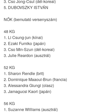
3. Cso Jong-Csul (dél-koreai)
5. DUBOVSZKY ISTVÁN
NŐK (bemutató versenyszám)
48 KG
1. Li Csung-jun (kínai)
2. Ezaki Fumiko (japán)
3. Cso Min-Szun (dél-koreai)
3. Julie Reardon (ausztrál)
52 KG
1. Sharon Rendle (brit)
2. Dominique Maaoui-Brun (francia)
3. Alessandra Giungi (olasz)
3. Jamagucsi Kaori (japán)
56 KG
1. Suzanne Williams (ausztrál)