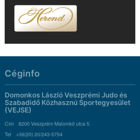
Céginfo
Domonkos László Veszprémi Judo és
Szabadidő Közhasznú Sportegyesület
(VEJSE)
Cím
8200 Veszprém Malomkő utca 5.
Tel
+36(20) 20/243-5754