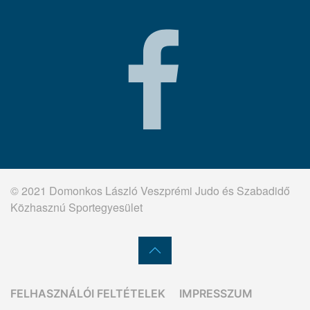
© 2021 Domonkos László Veszprémi Judo és Szabadidő
Közhasznú Sportegyesület
FELHASZNÁLÓI FELTÉTELEK
IMPRESSZUM