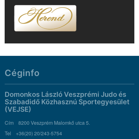
Céginfo
Domonkos László Veszprémi Judo és
Szabadidő Közhasznú Sportegyesület
(VEJSE)
Cím
8200 Veszprém Malomkő utca 5.
Tel
+36(20) 20/243-5754