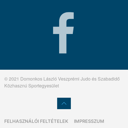
© 2021 Domonkos László Veszprémi Judo és Szabadidő
Közhasznú Sportegyesület
FELHASZNÁLÓI FELTÉTELEK
IMPRESSZUM