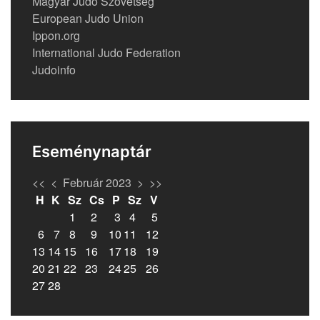
Magyar Judo Szövetség
European Judo Union
Ippon.org
International Judo Federation
Judoinfo
Eseménynaptár
<<
<
Február 2023
>
>>
H
K
Sz
Cs
P
Sz
V
1
2
3
4
5
6
7
8
9
10
11
12
13
14
15
16
17
18
19
20
21
22
23
24
25
26
27
28