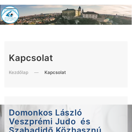
Kapcsolat
Kezdőlap
Kapcsolat
Domonkos László
Veszprémi Judo és
Szabadidő Közhasznú