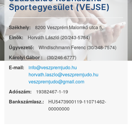
Sportegyesület (VEJSE)
Székhely:
8200 Veszprém Malomkő utca 5.
Elnök:
Horváth László (20/243-5754)
Ügyvezető:
Windischmann Ferenc (30/348-7574)
Károlyi Gábor :
(30/246-6777)
E-mail:
info@veszpremjudo.hu
horvath.laszlo@veszpremjudo.hu
veszpremjudo@gmail.com
Adószám:
19382467-1-19
Bankszámlasz.:
HU5473900119-11071462-
00000000