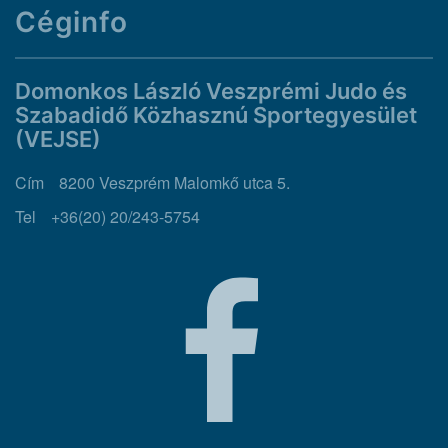
Céginfo
Domonkos László Veszprémi Judo és
Szabadidő Közhasznú Sportegyesület
(VEJSE)
Cím
8200 Veszprém Malomkő utca 5.
Tel
+36(20) 20/243-5754