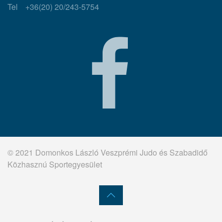
Tel
+36(20) 20/243-5754
© 2021 Domonkos László Veszprémi Judo és Szabadidő
Közhasznú Sportegyesület