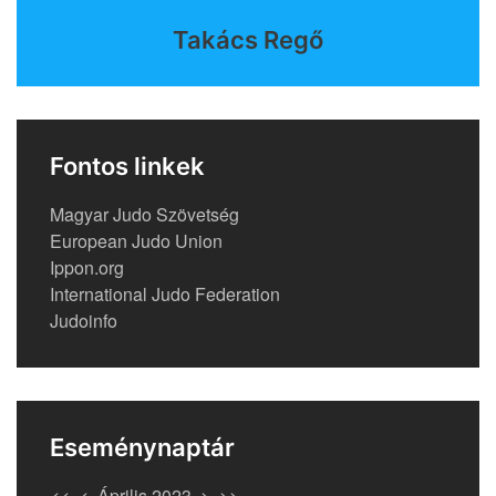
Takács Regő
Fontos linkek
Magyar Judo Szövetség
European Judo Union
Ippon.org
International Judo Federation
Judoinfo
Eseménynaptár
<<
<
Április 2023
>
>>