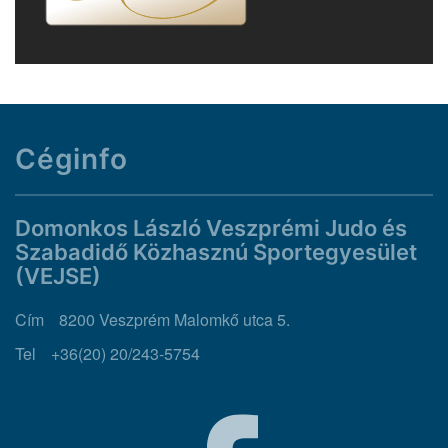
Céginfo
Domonkos László Veszprémi Judo és
Szabadidő Közhasznú Sportegyesület
(VEJSE)
Cím
8200 Veszprém Malomkő utca 5.
Tel
+36(20) 20/243-5754