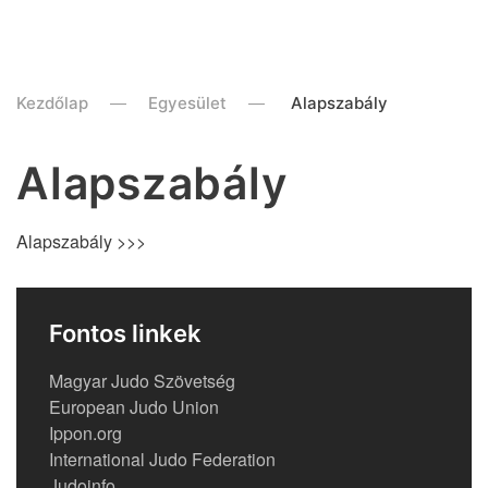
Kezdőlap
Egyesület
Alapszabály
Alapszabály
Alapszabály >>>
Fontos linkek
Magyar Judo Szövetség
European Judo Union
Ippon.org
International Judo Federation
Judoinfo