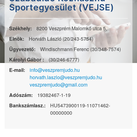
Sportegyesület (VEJSE)
Székhely:
8200 Veszprém Malomkő utca 5.
Elnök:
Horváth László (20/243-5754)
Ügyvezető:
Windischmann Ferenc (30/348-7574)
Károlyi Gábor :
(30/246-6777)
E-mail:
info@veszpremjudo.hu
horvath.laszlo@veszpremjudo.hu
veszpremjudo@gmail.com
Adószám:
19382467-1-19
Bankszámlasz.:
HU5473900119-11071462-
00000000