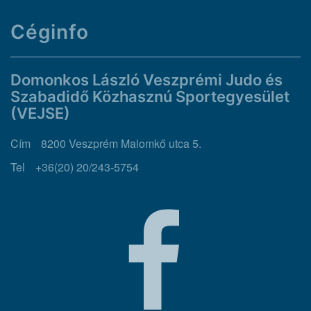
Céginfo
Domonkos László Veszprémi Judo és
Szabadidő Közhasznú Sportegyesület
(VEJSE)
Cím
8200 Veszprém Malomkő utca 5.
Tel
+36(20) 20/243-5754