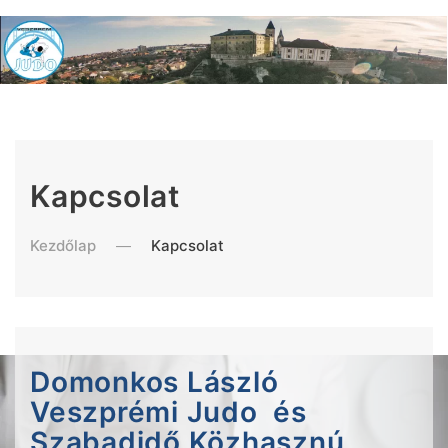
Kapcsolat
Kezdőlap
Kapcsolat
Domonkos László
Veszprémi Judo és
Szabadidő Közhasznú