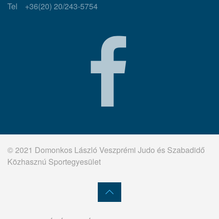
Tel
+36(20) 20/243-5754
© 2021 Domonkos László Veszprémi Judo és Szabadidő
Közhasznú Sportegyesület