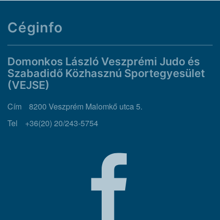
Céginfo
Domonkos László Veszprémi Judo és
Szabadidő Közhasznú Sportegyesület
(VEJSE)
Cím
8200 Veszprém Malomkő utca 5.
Tel
+36(20) 20/243-5754