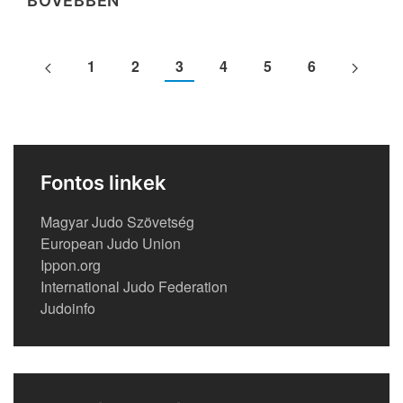
BŐVEBBEN
1
2
3
4
5
6
Fontos linkek
Magyar Judo Szövetség
European Judo Union
Ippon.org
International Judo Federation
Judoinfo